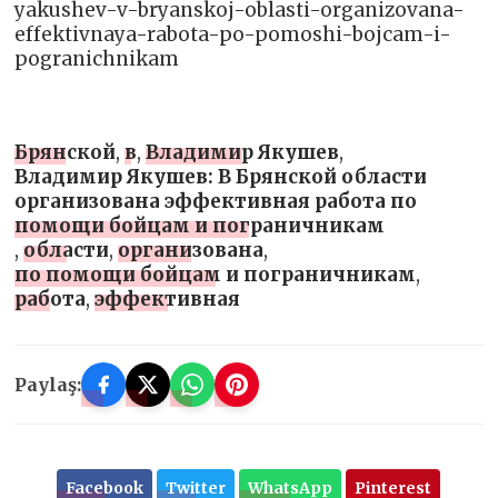
yakushev-v-bryanskoj-oblasti-organizovana-
effektivnaya-rabota-po-pomoshi-bojcam-i-
pogranichnikam
Брянской
,
в
,
Владимир Якушев
,
Владимир Якушев: В Брянской области
организована эффективная работа по
помощи бойцам и пограничникам
,
области
,
организована
,
по помощи бойцам и пограничникам
,
работа
,
эффективная
Paylaş:
Facebook
Twitter
WhatsApp
Pinterest