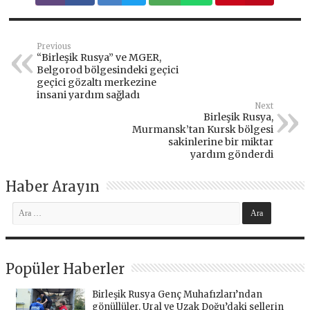
Previous
“Birleşik Rusya” ve MGER,
Belgorod bölgesindeki geçici
geçici gözaltı merkezine
insani yardım sağladı
Next
Birleşik Rusya,
Murmansk’tan Kursk bölgesi
sakinlerine bir miktar
yardım gönderdi
Haber Arayın
Popüler Haberler
Birleşik Rusya Genç Muhafızları’ndan
gönüllüler, Ural ve Uzak Doğu’daki sellerin