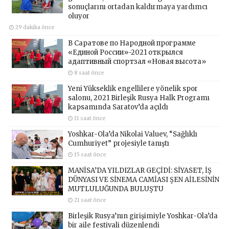
sonuçlarını ortadan kaldırmaya yardımcı
oluyor
29 dakika önce
В Саратове по Народной программе
«Единой России»-2021 открылся
адаптивный спортзал «Новая высота»
8 saat önce
Yeni Yükseklik engellilere yönelik spor
salonu, 2021 Birleşik Rusya Halk Programı
kapsamında Saratov’da açıldı
11 saat önce
Yoshkar-Ola’da Nikolai Valuev, “Sağlıklı
Cumhuriyet” projesiyle tanıştı
15 saat önce
MANİSA’DA YILDIZLAR GEÇİDİ: SİYASET, İŞ
DÜNYASI VE SİNEMA CAMİASI ŞEN AİLESİNİN
MUTLULUĞUNDA BULUŞTU
21 saat önce
Birleşik Rusya’nın girişimiyle Yoshkar-Ola’da
bir aile festivali düzenlendi