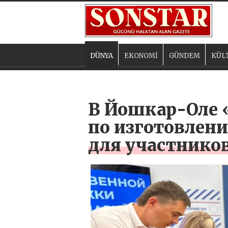
DÜNYA
EKONOMİ
GÜNDEM
KÜL
В Йошкар-Оле 
по изготовлени
для участнико