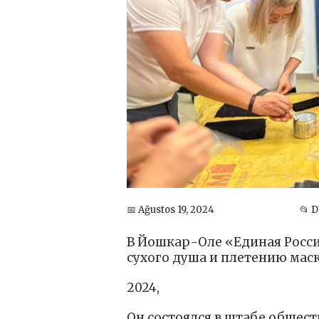
📅 Ağustos 19, 2024
📂 
В Йошкар-Оле «Единая Росси
сухого душа и плетению маск
2024,
Он состоялся в штабе общес