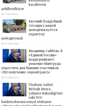
kazananların
karakterini
şekillendiriyor
7 saat önce
Евгений Поддубный:
Сегодня у нашей
молодёжи куётся
характер
победителей
10 saat önce
Владимир Сайбель: В
«Единой России»
поддерживают
решение Минтруда
упростить для бывших участников
СВО получение соцконтракта
12 saat önce
Vladimir Saibel:
Birleşik Rusya,
Çalışma Bakanlığı’nın
eski SVO
katılımcılarının sosyal sözleşme