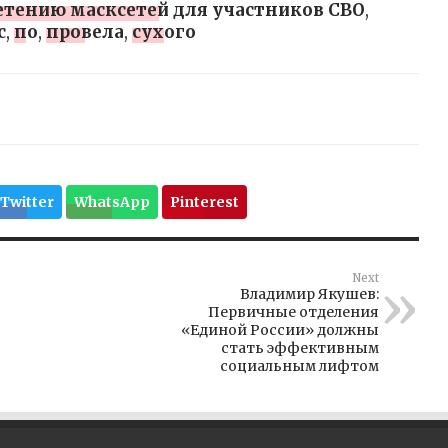
етению масксетей для участников СВО
,
с
,
по
,
провела
,
сухого
Twitter
WhatsApp
Pinterest
Next
Владимир Якушев:
Первичные отделения
«Единой России» должны
стать эффективным
социальным лифтом