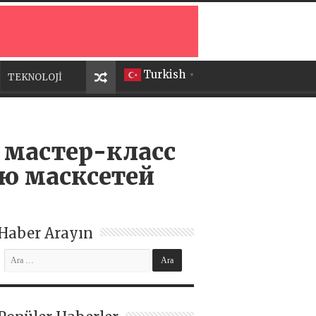
Turkish
TEKNOLOJİ
▼
 мастер-класс
ию масксетей
Haber Arayın