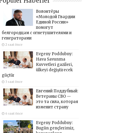
Popüler Haberler
Волонтёры
«Молодой Гвардии
Единой России»
помогут
белгородцам с огнетушителями и
генераторами
2 saat önce
Evgeny Poddubny:
Hava Savunma
Kuvvetleri gazileri,
ülkeyi değiştirecek
güçtür
3 saat önce
Евгений Поддубный:
Ветераны СВО —
это та сила, которая
изменит страну
6 saat önce
Evgeny Poddubny:
Bugün gençlerimiz,