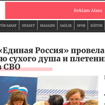
Reklam Alanı
TÜR SANAT
SİYASET
MAGAZİN
SAĞLIK
SPOR
EĞİTİM
«Единая Россия» провела
ю сухого душа и плетен
в СВО