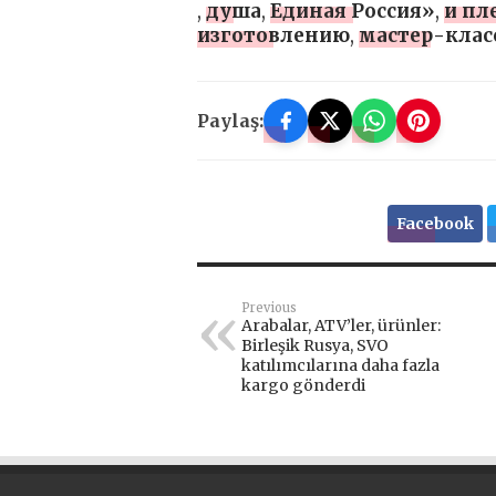
,
душа
,
Единая Россия»
,
и пл
изготовлению
,
мастер-клас
Paylaş:
Facebook
Previous
Arabalar, ATV’ler, ürünler:
Birleşik Rusya, SVO
katılımcılarına daha fazla
kargo gönderdi