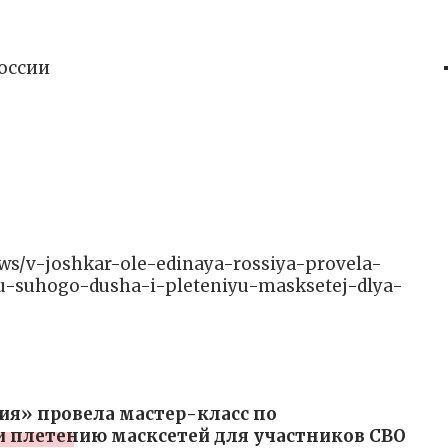
оссии
news/v-joshkar-ole-edinaya-rossiya-provela-
u-suhogo-dusha-i-pleteniyu-masksetej-dlya-
ия» провела мастер-класс по
и плетению масксетей для участников СВО