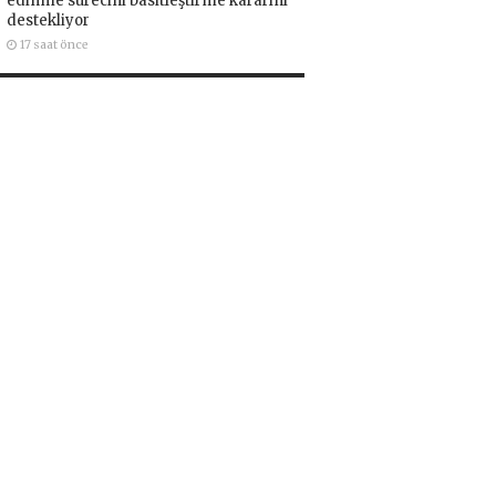
edinme sürecini basitleştirme kararını
destekliyor
17 saat önce