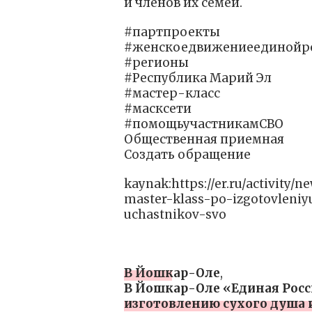
и членов их семей.
#партпроекты
#женскоедвижениеединойр
#регионы
#Республика Марий Эл
#мастер-класс
#масксети
#помощьучастникамСВО
Общественная приемная
Создать обращение
kaynak:https://er.ru/activity/
master-klass-po-izgotovleniy
uchastnikov-svo
В Йошкар-Оле
,
В Йошкар-Оле «Единая Росс
изготовлению сухого душа 