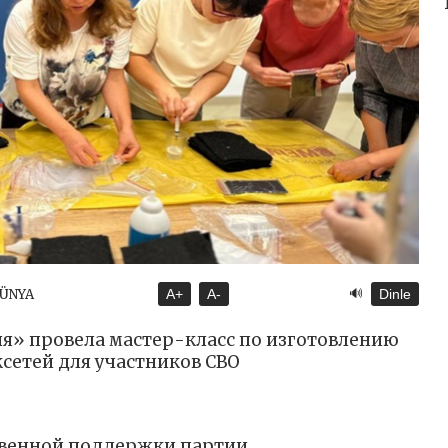
🔊
DÜNYA
A+
A-
Dinle
я» провела мастер-класс по изготовлению
сетей для участников СВО
твенной поддержки партии