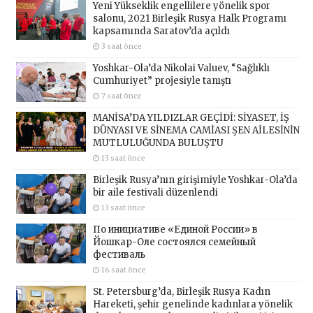
Yeni Yükseklik engellilere yönelik spor
salonu, 2021 Birleşik Rusya Halk Programı
kapsamında Saratov’da açıldı
3 saat önce
Yoshkar-Ola’da Nikolai Valuev, “Sağlıklı
Cumhuriyet” projesiyle tanıştı
7 saat önce
MANİSA’DA YILDIZLAR GEÇİDİ: SİYASET, İŞ
DÜNYASI VE SİNEMA CAMİASI ŞEN AİLESİNİN
MUTLULUĞUNDA BULUŞTU
13 saat önce
Birleşik Rusya’nın girişimiyle Yoshkar-Ola’da
bir aile festivali düzenlendi
13 saat önce
По инициативе «Единой России» в
Йошкар-Оле состоялся семейный
фестиваль
16 saat önce
St. Petersburg’da, Birleşik Rusya Kadın
Hareketi, şehir genelinde kadınlara yönelik