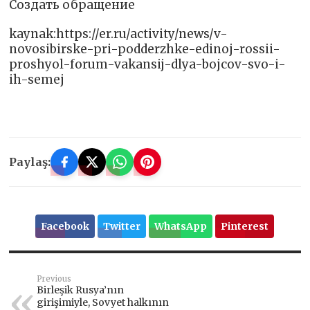
Создать обращение
kaynak:https://er.ru/activity/news/v-
novosibirske-pri-podderzhke-edinoj-rossii-
proshyol-forum-vakansij-dlya-bojcov-svo-i-
ih-semej
Paylaş:
Facebook
Twitter
WhatsApp
Pinterest
Previous
Birleşik Rusya’nın
girişimiyle, Sovyet halkının