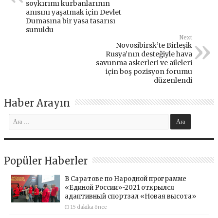
soykırımı kurbanlarının
anısını yaşatmak için Devlet
Dumasına bir yasa tasarısı
sunuldu
Next
Novosibirsk’te Birleşik
Rusya’nın desteğiyle hava
savunma askerleri ve aileleri
için boş pozisyon forumu
düzenlendi
Haber Arayın
Popüler Haberler
В Саратове по Народной программе
«Единой России»-2021 открылся
адаптивный спортзал «Новая высота»
15 dakika önce