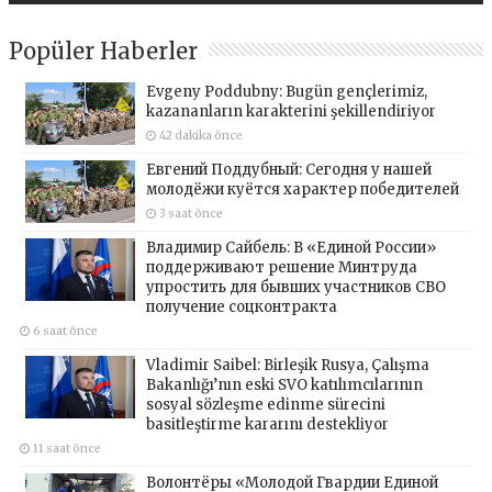
Popüler Haberler
Evgeny Poddubny: Bugün gençlerimiz,
kazananların karakterini şekillendiriyor
42 dakika önce
Евгений Поддубный: Сегодня у нашей
молодёжи куётся характер победителей
3 saat önce
Владимир Сайбель: В «Единой России»
поддерживают решение Минтруда
упростить для бывших участников СВО
получение соцконтракта
6 saat önce
Vladimir Saibel: Birleşik Rusya, Çalışma
Bakanlığı’nın eski SVO katılımcılarının
sosyal sözleşme edinme sürecini
basitleştirme kararını destekliyor
11 saat önce
Волонтёры «Молодой Гвардии Единой