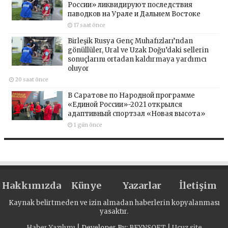
России» ликвидируют последствия
паводков на Урале и Дальнем Востоке
17 saat önce
Birleşik Rusya Genç Muhafızları’ndan
gönüllüler, Ural ve Uzak Doğu’daki sellerin
sonuçlarını ortadan kaldırmaya yardımcı
oluyor
20 saat önce
В Саратове по Народной программе
«Единой России»-2021 открылся
адаптивный спортзал «Новая высота»
1 gün önce
Hakkımızda
Künye
Yazarlar
İletişim
Kaynak belirtmeden ve izin almadan haberlerin kopyalanması
yasaktır.
Haber Yazılımı
| Developer By;
BEYNSOFT
|
Ucuz site