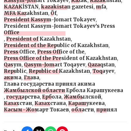
Kassym-Jomart Tokayev
,
Kazak
,
Kazakhstan
,
KAZAKİSTAN
,
kazakistan gazetesi
,
mfa
,
MFA Kazakhstan
,
Öf
,
President Kassym-Jomart Tokayev
,
President Kassym-Jomart Tokayev’s Press
Office
,
President of Kazakhstan
,
President of the Republic of Kazakhstan
,
Press Office
,
Press Office of the
,
Press Office of the President of Kazakhstan
,
Qasym
,
Qasym-Jomart Toqayev
,
Qazaqstan
,
Republic
,
Republic of Kazakhstan
,
Toqayev
,
акима
,
Глава
,
Глава государства принял акима
Жамбылской области Ербола Карашукеева
,
государства
,
Ербола
,
Жамбылской
,
Казахстан
,
Казахстана
,
Карашукеева
,
Касым-Жомарт Токаев
,
области
,
принял