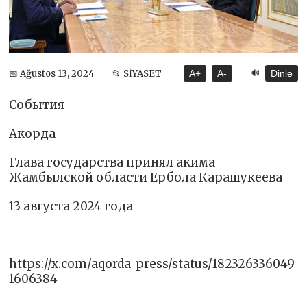
🔊
📅 Ağustos 13, 2024
📂 SİYASET
A+
A-
Dinle
События
Акорда
Глава государства принял акима
Жамбылской области Ербола Карашукеева
13 августа 2024 года
https://x.com/aqorda_press/status/182326336049
1606384