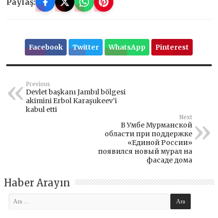
Paylaş:
Facebook
Twitter
WhatsApp
Pinterest
Previous
Devlet başkanı Jambıl bölgesi
akimini Erbol Karaşukeev’i
kabul etti
Next
В Умбе Мурманской
области при поддержке
«Единой России»
появился новый мурал на
фасаде дома
Haber Arayın