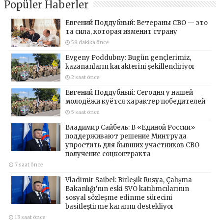
Popüler Haberler
Евгений Поддубный: Ветераны СВО — это
та сила, которая изменит страну
58 dakika önce
Evgeny Poddubny: Bugün gençlerimiz,
kazananların karakterini şekillendiriyor
2 saat önce
Евгений Поддубный: Сегодня у нашей
молодёжи куётся характер победителей
5 saat önce
Владимир Сайбель: В «Единой России»
поддерживают решение Минтруда
упростить для бывших участников СВО
получение соцконтракта
7 saat önce
Vladimir Saibel: Birleşik Rusya, Çalışma
Bakanlığı’nın eski SVO katılımcılarının
sosyal sözleşme edinme sürecini
basitleştirme kararını destekliyor
13 saat önce