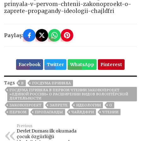
prinyala-v-pervom-chtenii-zakonoproekt-o-
zaprete-propagandy-ideologii-chajldfri
Paylaş:
Facebook
Twitter
WhatsApp
Pinterest
Tags
В
ГОСДУМА ПРИНЯЛА
ГОСДУМА ПРИНЯЛА В ПЕРВОМ ЧТЕНИИ ЗАКОНОПРОЕКТ
«ЕДИНОЙ РОССИИ» О РАСШИРЕНИИ ВИДОВ ВОЛОНТЁРСКОЙ
ДЕЯТЕЛЬНОСТИ
ЗАКОНОПРОЕКТ
ЗАПРЕТЕ
ИДЕОЛОГИИ
О
ПЕРВОМ
ПРОПАГАНДЫ
ЧАЙЛДФРИ
ЧТЕНИИ
Previous
Devlet Duması ilk okumada
çocuk özgürlüğü