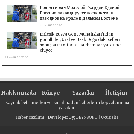
Волонтёры «Молодой Гвардии Единой
России» ликвидируют последствия
паводков на Урале и Дальнем Востоке
19 saat önce
Birleşik Rusya Genç Muhafızları’ndan
gönüllüler, Ural ve Uzak Doğu’daki sellerin
sonuçlarını ortadan kaldırmaya yardımcı
oluyor
22 saat önce
Hakkımızda
Künye
Yazarlar
İletişim
Kaynak belirtmeden ve izin almadan haberlerin kopyalanması
yasaktır.
Haber Yazılımı
| Developer By;
BEYNSOFT
|
Ucuz site