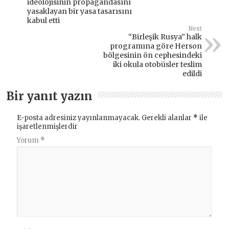
ideolojisinin propagandasını
yasaklayan bir yasa tasarısını
kabul etti
Next
“Birleşik Rusya” halk
programına göre Herson
bölgesinin ön cephesindeki
iki okula otobüsler teslim
edildi
Bir yanıt yazın
E-posta adresiniz yayınlanmayacak.
Gerekli alanlar
*
ile
işaretlenmişlerdir
Yorum
*