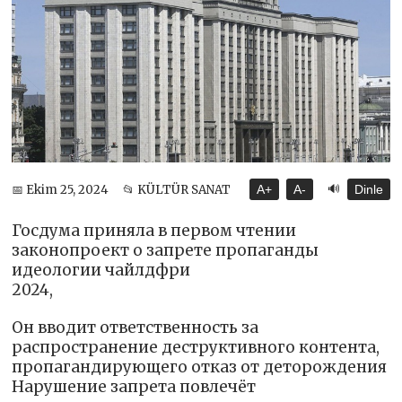
🔊
📅 Ekim 25, 2024
📂 KÜLTÜR SANAT
A+
A-
Dinle
Госдума приняла в первом чтении
законопроект о запрете пропаганды
идеологии чайлдфри
2024,
Он вводит ответственность за
распространение деструктивного контента,
пропагандирующего отказ от деторождения
Нарушение запрета повлечёт