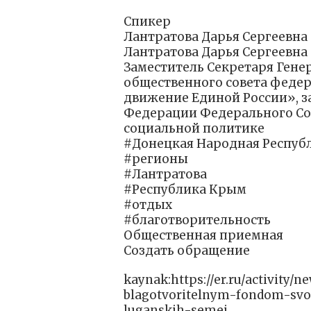
Спикер
Лантратова Дарья Сергеевна
Лантратова Дарья Сергеевна
Заместитель Секретаря Гене
общественного совета феде
движение Единой России», з
Федерации Федерального Со
социальной политике
#Донецкая Народная Респуб
#регионы
#Лантратова
#Республика Крым
#отдых
#благотворительность
Общественная приемная
Создать обращение
kaynak:https://er.ru/activity/
blagotvoritelnym-fondom-svo
luganskih-semej