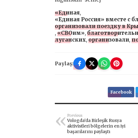
«Единая
,
«Единая Россия» вместе с
организовали поездку в Кр
,
«СВОим»
,
благотворитель
луганских
,
организовали
,
п
Paylaş:
Facebook
Previous
Vologda’da Birleşik Rusya
aktivistleri bölgelerin en iyi
başarılarını paylaştı