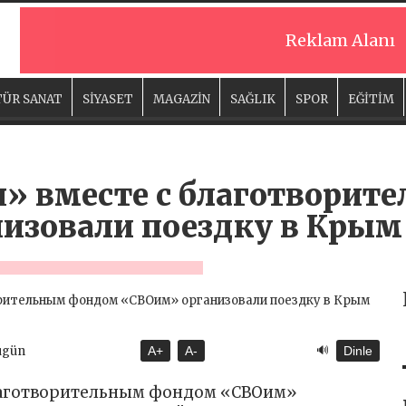
Reklam Alanı
ÜR SANAT
SİYASET
MAGAZİN
SAĞLIK
SPOR
EĞİTİM
я» вместе с благотвори
изовали поездку в Крым
🔊
ugün
A+
A-
Dinle
благотворительным фондом «СВОим»