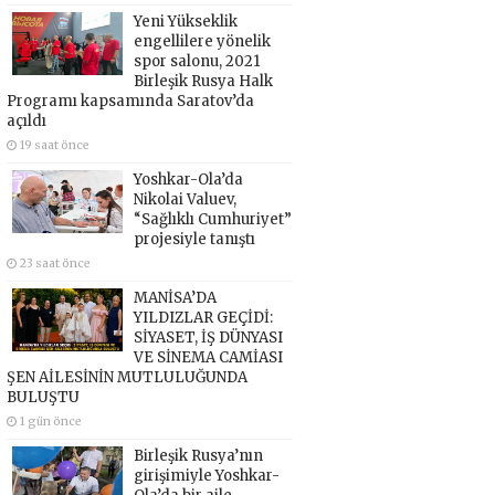
Yeni Yükseklik
engellilere yönelik
spor salonu, 2021
Birleşik Rusya Halk
Programı kapsamında Saratov’da
açıldı
19 saat önce
Yoshkar-Ola’da
Nikolai Valuev,
“Sağlıklı Cumhuriyet”
projesiyle tanıştı
23 saat önce
MANİSA’DA
YILDIZLAR GEÇİDİ:
SİYASET, İŞ DÜNYASI
VE SİNEMA CAMİASI
ŞEN AİLESİNİN MUTLULUĞUNDA
BULUŞTU
1 gün önce
Birleşik Rusya’nın
girişimiyle Yoshkar-