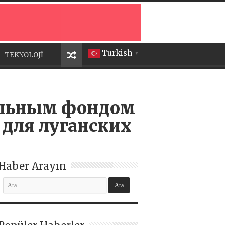
Turkish
TEKNOLOJİ
▼
тельным фондом
 для луганских
Haber Arayın