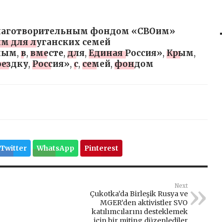
 благотворительным фондом «СВОим»
ым для луганских семей
ным
,
в
,
вместе
,
для
,
Единая Россия»
,
Крым
,
оездку
,
Россия»
,
с
,
семей
,
фондом
Twitter
WhatsApp
Pinterest
Next
Çukotka’da Birleşik Rusya ve
MGER’den aktivistler SVO
katılımcılarını desteklemek
için bir miting düzenlediler