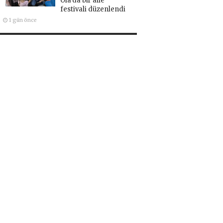
Ola’da bir aile
festivali düzenlendi
1 gün önce