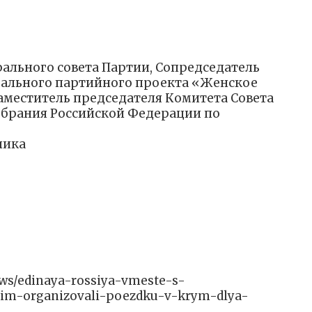
рального совета Партии, Сопредседатель
рального партийного проекта «Женское
аместитель председателя Комитета Совета
брания Российской Федерации по
лика
news/edinaya-rossiya-vmeste-s-
im-organizovali-poezdku-v-krym-dlya-