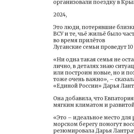
организовали поездку в Кры
2024,
Это люди, потерявшие близк
ВСУ и те, чьё жильё было ч
во время прилётов
Луганские семьи проведут 10
«Ни одна такая семья не ост
лично, в деталях знаю ситуа
или построим новые, но и п
тоже очень важно», – сказал
«Единой России» Дарья Лант
Она добавила, что Евпатори
мягким климатом и развитой
«Это – идеальное место для 
морском берегу помогут восс
резюмировала Дарья Лантра