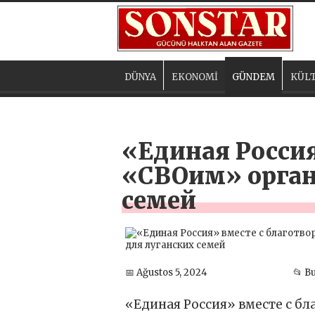
DÜNYA
EKONOMİ
GÜNDEM
KÜLT
«Единая Росси
«СВОим» орган
семей
📅 Ağustos 5, 2024
📂 B
«Единая Россия» вместе с 