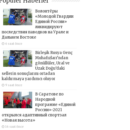
Popüler Haberler
Волонтёры
«Молодой Гвардии
Единой России»
ликвидируют
последствия паводков на Урале и
Дальнем Востоке
6 saat önce
Birleşik Rusya Genç
Muhafızları’ndan
gönüllüler, Ural ve
Uzak Doğu’daki
sellerin sonuçlarını ortadan
kaldırmaya yardımcı oluyor
9 saat önce
В Саратове по
Народной
программе «Единой
России»-2021
открылся адаптивный спортзал
«Новая высота»
16 saat önce