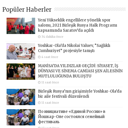
Popüler Haberler
Yeni Yükseklik engellilere yönelik spor
salonu, 2021 Birleşik Rusya Halk Programı
kapsamında Saratov’da açıldı
34 dakika önce
Yoshkar-Ola’da Nikolai Valuev, “Sağlıklı
Cumhuriyet” projesiyle tanıştı
4 saat önce
MANİSA’DA YILDIZLAR GEÇİDİ: SİYASET, İŞ
DÜNYASI VE SİNEMA CAMİASI ŞEN AİLESİNİN
MUTLULUĞUNDA BULUŞTU
11 saat önce
Birleşik Rusya’nın girişimiyle Yoshkar-Ola’da
bir aile festivali düzenlendi
11 saat önce
По инициативе «Единой России» в
Йошкар-Оле состоялся семейный
фестиваль