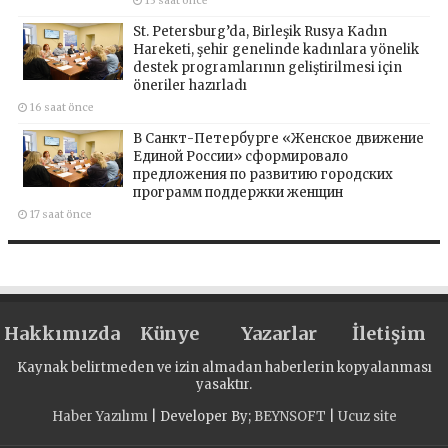
13 saat önce
St. Petersburg’da, Birleşik Rusya Kadın
Hareketi, şehir genelinde kadınlara yönelik
destek programlarının geliştirilmesi için
öneriler hazırladı
16 saat önce
В Санкт-Петербурге «Женское движение
Единой России» сформировало
предложения по развитию городских
программ поддержки женщин
17 saat önce
Hakkımızda
Künye
Yazarlar
İletişim
Kaynak belirtmeden ve izin almadan haberlerin kopyalanması
yasaktır.
Haber Yazılımı
| Developer By;
BEYNSOFT
|
Ucuz site