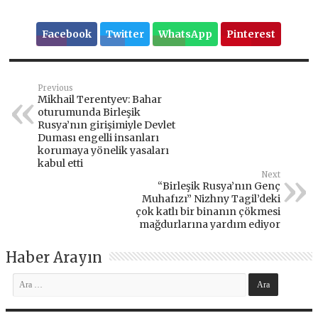
Facebook
Twitter
WhatsApp
Pinterest
Previous
Mikhail Terentyev: Bahar
oturumunda Birleşik
Rusya’nın girişimiyle Devlet
Duması engelli insanları
korumaya yönelik yasaları
kabul etti
Next
“Birleşik Rusya’nın Genç
Muhafızı” Nizhny Tagil’deki
çok katlı bir binanın çökmesi
mağdurlarına yardım ediyor
Haber Arayın