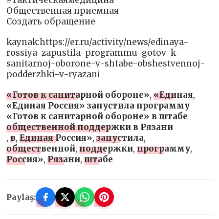
#тактическаямедицина
Общественная приемная
Создать обращение
kaynak:https://er.ru/activity/news/edinaya-
rossiya-zapustila-programmu-gotov-k-
sanitarnoj-oborone-v-shtabe-obshestvennoj-
podderzhki-v-ryazani
«Готов к санитарной обороне»
,
«Единая
,
«Единая Россия» запустила программу
«Готов к санитарной обороне» в штабе
общественной поддержки в Рязани
,
в
,
Единая Россия»
,
запустила
,
общественной
,
поддержки
,
программу
,
Россия»
,
Рязани
,
штабе
Paylaş: