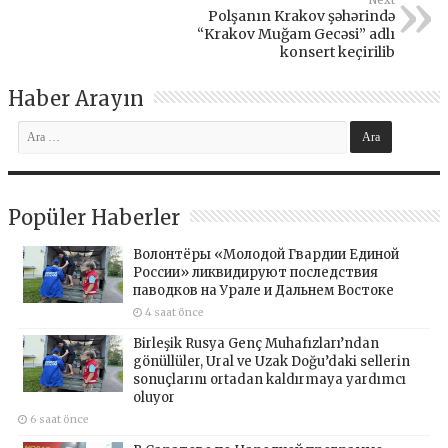
Next
Polşanın Krakov şəhərində
“Krakov Muğam Gecəsi” adlı
konsert keçirilib
Haber Arayın
Popüler Haberler
Волонтёры «Молодой Гвардии Единой
России» ликвидируют последствия
паводков на Урале и Дальнем Востоке
4 saat önce
Birleşik Rusya Genç Muhafızları’ndan
gönüllüler, Ural ve Uzak Doğu’daki sellerin
sonuçlarını ortadan kaldırmaya yardımcı
oluyor
6 saat önce