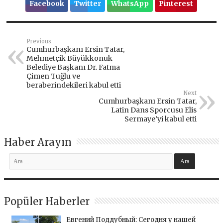
Facebook
Twitter
WhatsApp
Pinterest
Previous
Cumhurbaşkanı Ersin Tatar,
Mehmetçik Büyükkonuk
Belediye Başkanı Dr. Fatma
Çimen Tuğlu ve
beraberindekileri kabul etti
Next
Cumhurbaşkanı Ersin Tatar,
Latin Dans Sporcusu Elis
Sermaye’yi kabul etti
Haber Arayın
Popüler Haberler
Евгений Поддубный: Сегодня у нашей