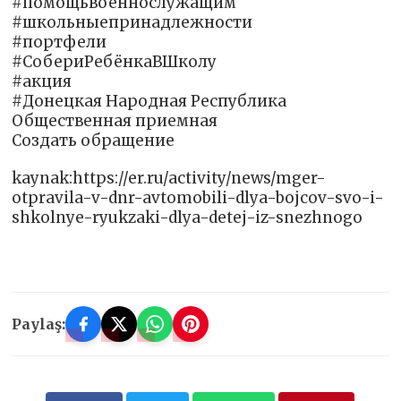
#помощьвоеннослужащим
#школьныепринадлежности
#портфели
#СобериРебёнкаВШколу
#акция
#Донецкая Народная Республика
Общественная приемная
Создать обращение
kaynak:https://er.ru/activity/news/mger-
otpravila-v-dnr-avtomobili-dlya-bojcov-svo-i-
shkolnye-ryukzaki-dlya-detej-iz-snezhnogo
Paylaş: