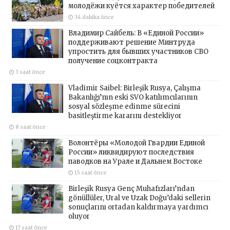
молодёжи куётся характер победителей
34 dakika önce
Владимир Сайбель: В «Единой России»
поддерживают решение Минтруда
упростить для бывших участников СВО
получение соцконтракта
3 saat önce
Vladimir Saibel: Birleşik Rusya, Çalışma
Bakanlığı’nın eski SVO katılımcılarının
sosyal sözleşme edinme sürecini
basitleştirme kararını destekliyor
8 saat önce
Волонтёры «Молодой Гвардии Единой
России» ликвидируют последствия
паводков на Урале и Дальнем Востоке
15 saat önce
Birleşik Rusya Genç Muhafızları’ndan
gönüllüler, Ural ve Uzak Doğu’daki sellerin
sonuçlarını ortadan kaldırmaya yardımcı
oluyor
17 saat önce