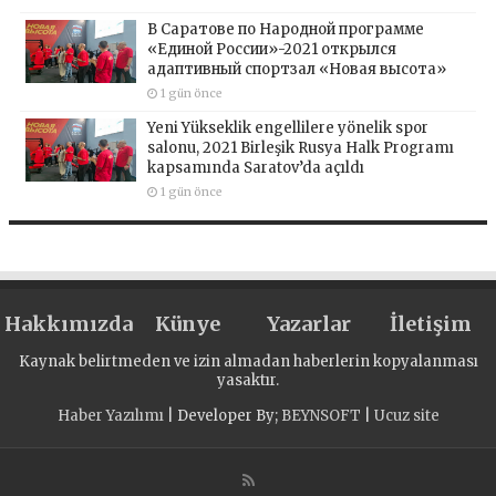
В Саратове по Народной программе
«Единой России»-2021 открылся
адаптивный спортзал «Новая высота»
1 gün önce
Yeni Yükseklik engellilere yönelik spor
salonu, 2021 Birleşik Rusya Halk Programı
kapsamında Saratov’da açıldı
1 gün önce
Hakkımızda
Künye
Yazarlar
İletişim
Kaynak belirtmeden ve izin almadan haberlerin kopyalanması
yasaktır.
Haber Yazılımı
| Developer By;
BEYNSOFT
|
Ucuz site