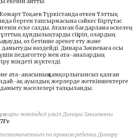
ы екенін айтты.
омарт Тоқаев Түркістанда өткен Ұлттық
нда берген тапсырмасына сәйкес Біртұтас
генін еске салды. Аталған бағдарлама өскелең
ұлттық құндылықтарды сіңіріп, олардың
дауды, өз бетінше әрекет ету және
 дамытуды көздейді. Динара Зәкиеваға осы
үшін педагогтер мен ата-аналардың
ру міндеті жүктелді.
әне ата-анасының қамқорлығынсыз қалған
сондай-ақ ауылдық жерлерде жеткіншектерге
амыту мәселелері талқыланды.
ықтары жөніндегі уәкіл Динара Зәкиеваны
s7Fv
Уполномоченного по правам ребенка Динару