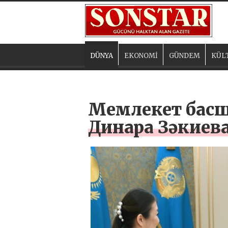
DÜNYA
EKONOMİ
GÜNDEM
KÜL
Мемлекет басшы
Динара Зәкиев