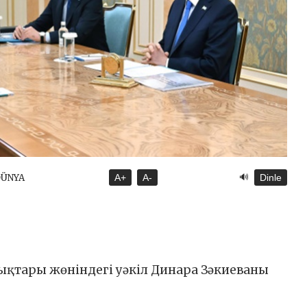
🔊
DÜNYA
A+
A-
Dinle
қтары жөніндегі уәкіл Динара Зәкиеваны