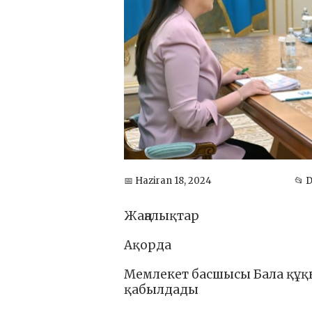
📅 Haziran 18, 2024
📂 
Жаңалықтар
Ақорда
Мемлекет басшысы Бала құқы
қабылдады