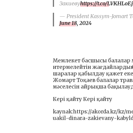
Закиеву
https://t.co/LVKHLoEj
— President Kassym-Jomart To
June 18, 2024
Мемлекет басшысы балалар 
итермелейтін жағдайлардың 
шаралар қабылдау қажет еке
Жомарт Тоқаев балалар трав
мәселесін айрықша бақылауд
Кері қайту Кері қайту
kaynak:https://akorda.kz/kz/
uakil-dinara-zakievany-kabyl