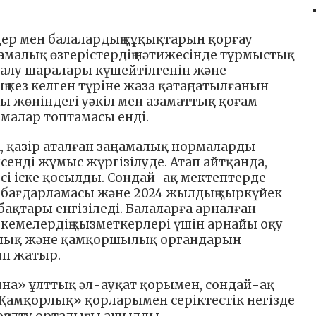
ер мен балалардың құқықтарын қорғау
амалық өзгерістердің нәтижесінде тұрмыстық
алу шаралары күшейтілгенін және
 кез келген түріне жаза қатаңдатылғанын
ары жөніндегі уәкіл мен азаматтық қоғам
рмалар топтамасы енді.
, қазір аталған заңнамалық нормаларды
сенді жұмыс жүргізілуде. Атап айтқанда,
есі іске қосылды. Сондай-ақ мектептерде
a бағдарламасы және 2024 жылдың қыркүйек
бақтары енгізіледі. Балаларға арналған
емелердің қызметкерлері үшін арнайы оқу
ылық және қамқоршылық органдарын
ып жатыр.
на» ұлттық әл-ауқат қорымен, сондай-ақ
Қамқорлық» қорларымен серіктестік негізде