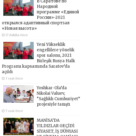
В Саратове по
Народной
программе «Единой
России»-2021
открылся адаптивный спортзал
«Новая высота»
17 dakika önce
Yeni Yükseklik
engellilere yönelik
spor salonu, 2021
Birleşik Rusya Halk
Programı kapsamında Saratov’da
açıldı
3 saat önce
Yoshkar-Ola’da
Nikolai Valuev,
“Sağlıklı Cumhuriyet”
projesiyle tanıştı
7 saat önce
MANİSA’DA
YILDIZLAR GEÇİDİ:
SİYASET, İŞ DÜNYASI