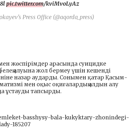
8l
pic.twitter.com/kviMvoLyAz
kayev’s Press Office (@aqorda_press)
мен жөспірімдер арасында суицидке
белең алуына жол бермеу үшін кешенді
ніне назар аударды. Сонымен қатар Қасым-
матизмі мен оқыс оқиғалардың алдын алу
а ұстауды тапсырды.
memleket-basshysy-bala-kukyktary-zhonindegi-
dady-185207