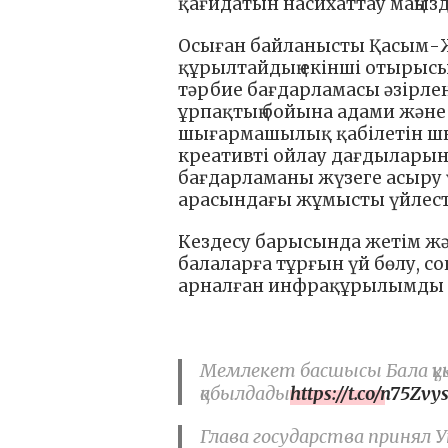
қағидатын насихаттау маңызд
Осыған байланысты Қасым-Ж
құрылтайдың екінші отырысы
тәрбие бағдарламасы әзірлен
ұрпақтың бойына адами және 
шығармашылық қабілетін шың
креативті ойлау дағдыларын
бағдарламаны жүзеге асыру 
арасындағы жұмысты үйлесті
Кездесу барысында жетім ж
балаларға тұрғын үй бөлу, 
арналған инфрақұрылымды д
Мемлекет басшысы Бала құқ
қабылдады
https://t.co/n75Zvy
Глава государства принял 