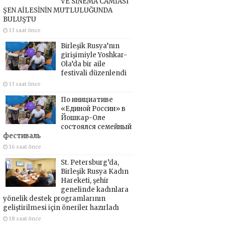
VE SİNEMA CAMİASI
ŞEN AİLESİNİN MUTLULUĞUNDA
BULUŞTU
13 saat önce
Birleşik Rusya’nın
girişimiyle Yoshkar-
Ola’da bir aile
festivali düzenlendi
13 saat önce
По инициативе
«Единой России» в
Йошкар-Оле
состоялся семейный
фестиваль
16 saat önce
St. Petersburg’da,
Birleşik Rusya Kadın
Hareketi, şehir
genelinde kadınlara
yönelik destek programlarının
geliştirilmesi için öneriler hazırladı
18 saat önce