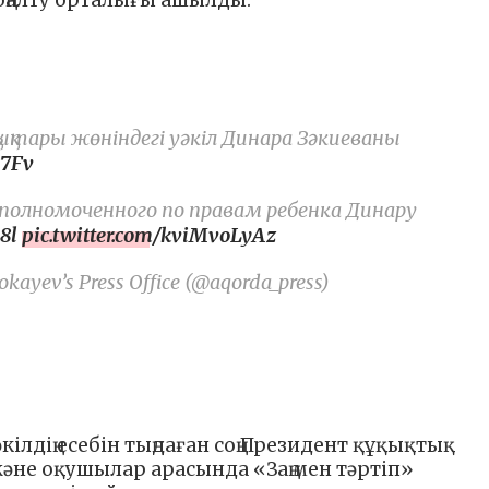
к оңалту орталығы ашылды.
ықтары жөніндегі уәкіл Динара Зәкиеваны
s7Fv
Уполномоченного по правам ребенка Динару
8l
pic.twitter.com/kviMvoLyAz
kayev’s Press Office (@aqorda_press)
ілдің есебін тыңдаған соң Президент құқықтық
және оқушылар арасында «Заң мен тәртіп»