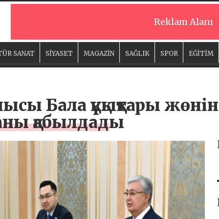
Reklam Alanı
TÜR SANAT
SİYASET
MAGAZİN
SAĞLIK
SPOR
EĞİTİM
сы Бала құқықтары жөнін
аны қабылдады