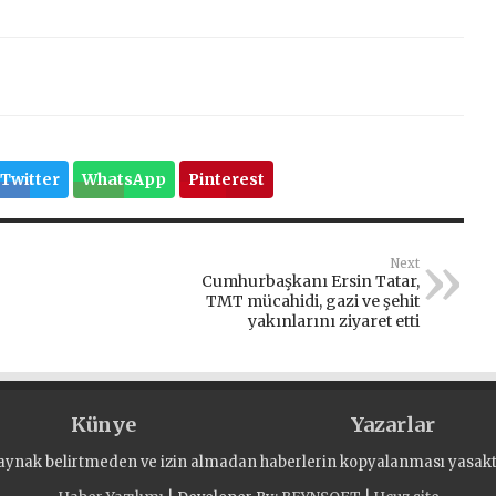
Twitter
WhatsApp
Pinterest
Next
Cumhurbaşkanı Ersin Tatar,
TMT mücahidi, gazi ve şehit
yakınlarını ziyaret etti
Künye
Yazarlar
aynak belirtmeden ve izin almadan haberlerin kopyalanması yasaktı