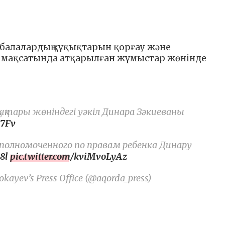
 балалардың құқықтарын қорғау және
ту мақсатында атқарылған жұмыстар жөнінде
ықтары жөніндегі уәкіл Динара Зәкиеваны
s7Fv
Уполномоченного по правам ребенка Динару
8l
pic.twitter.com/kviMvoLyAz
kayev’s Press Office (@aqorda_press)