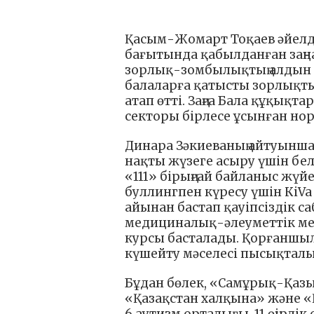
Қасым-Жомарт Тоқаев әйелд
бағытында қабылданған заңн
зорлық-зомбылықтың алдын 
балаларға қатысты зорлықтың
атап өтті. Заңға Бала құқықт
секторы бірлесе ұсынған но
Динара Зәкиеваның айтуынша
нақты жүзеге асыру үшін бел
«111» бірыңғай байланыс жүй
буллингпен күресу үшін КiV
айынан бастап қауіпсіздік са
медициналық-әлеуметтік мек
курсы басталады. Қорғанш
күшейту мәселесі пысықтал
Бұдан бөлек, «Самұрық-Қазы
«Қазақстан халқына» және «