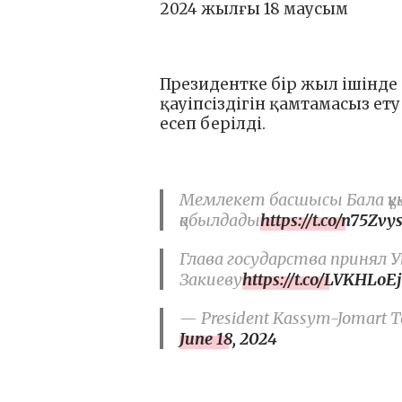
2024 жылғы 18 маусым
Президентке бір жыл ішінде
қауіпсіздігін қамтамасыз е
есеп берілді.
Мемлекет басшысы Бала құқ
қабылдады
https://t.co/n75Zvy
Глава государства принял 
Закиеву
https://t.co/LVKHLoEj
— President Kassym-Jomart To
June 18, 2024