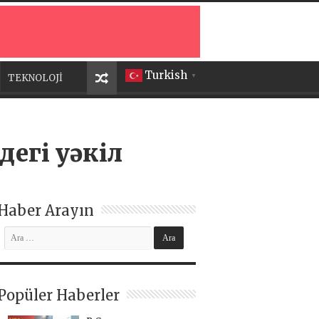
Turkish
TEKNOLOJİ
▼
дегі уәкіл
Haber Arayın
Popüler Haberler