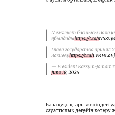
6 аутизм орталығы, 11 өңірлі
Мемлекет басшысы Бала құқ
қабылдады
https://t.co/n75Zvy
Глава государства принял 
Закиеву
https://t.co/LVKHLoEj
— President Kassym-Jomart To
June 18, 2024
Бала құқықтары жөніндегі уәк
сауаттылық деңгейін көтеру 