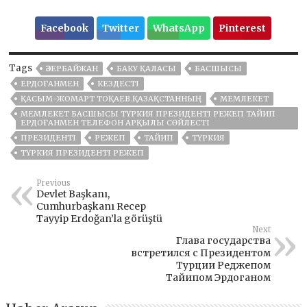
Facebook
Twitter
WhatsApp
Pinterest
Tags
ӘЗЕРБАЙЖАН
БАКУ ҚАЛАСЫ
БАСШЫСЫ
ЕРДОҒАНМЕН
КЕЗДЕСТІ
ҚАСЫМ-ЖОМАРТ ТОҚАЕВ.ҚАЗАҚСТАННЫҢ
МЕМЛЕКЕТ
МЕМЛЕКЕТ БАСШЫСЫ ТҮРКИЯ ПРЕЗИДЕНТІ РЕЖЕП ТАЙИП
ЕРДОҒАНМЕН ТЕЛЕФОН АРҚЫЛЫ СӨЙЛЕСТІ
ПРЕЗИДЕНТІ
РЕЖЕП
ТАЙИП
ТҮРКИЯ
ТҮРКИЯ ПРЕЗИДЕНТІ РЕЖЕП
Previous
Devlet Başkanı,
Cumhurbaşkanı Recep
Tayyip Erdoğan’la görüştü
Next
Глава государства
встретился с Президентом
Турции Реджепом
Тайипом Эрдоганом