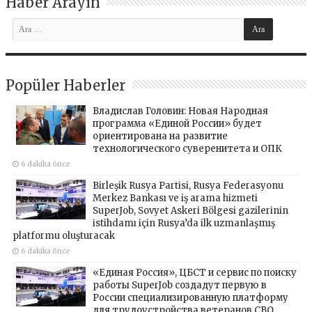
Haber Arayın
Popüler Haberler
Владислав Головин: Новая Народная
программа «Единой России» будет
ориентирована на развитие
технологического суверенитета и ОПК
6 dakika önce
Birleşik Rusya Partisi, Rusya Federasyonu
Merkez Bankası ve iş arama hizmeti
SuperJob, Sovyet Askeri Bölgesi gazilerinin
istihdamı için Rusya’da ilk uzmanlaşmış
platformu oluşturacak
6 dakika önce
«Единая Россия», ЦБСТ и сервис по поиску
работы SuperJob создадут первую в
России специализированную платформу
для трудоустройства ветеранов СВО