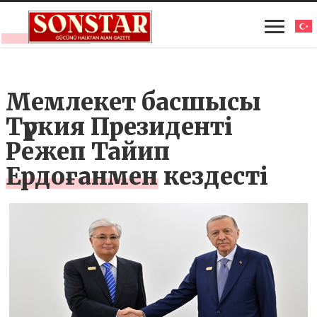
Мемлекет басшысы
Түркия Президенті
Режеп Тайип
Ердоғанмен кездесті