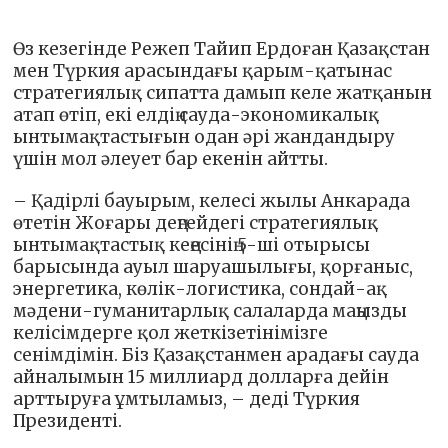
Өз кезегінде Режеп Тайип Ердоған Қазақстан
мен Түркия арасындағы қарым-қатынас
стратегиялық сипатта дамып келе жатқанын
атап өтіп, екі елдің сауда-экономикалық
ынтымақтастығын одан әрі жандандыру
үшін мол әлеует бар екенін айтты.
– Қадірлі бауырым, келесі жылы Анкарада
өтетін Жоғары деңгейдегі стратегиялық
ынтымақтастық кеңесінің 5-ші отырысы
барысында ауыл шаруашылығы, қорғаныс,
энергетика, көлік-логистика, сондай-ақ
мәдени-гуманитарлық салаларда маңызды
келісімдерге қол жеткізетінімізге
сенімдімін. Біз Қазақстанмен арадағы сауда
айналымын 15 миллиард долларға дейін
арттыруға ұмтыламыз, – деді Түркия
Президенті.