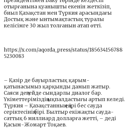
Президентімен Баку төрінде кездесіп
отырғанына қуанышты екенін жеткізіп,
биыл Қазақстан мен Түркия арасындағы
Достық және ынтымақтастық туралы
келісімге 30 жыл толғанын атап өтті.
https://x.com/aqorda_press/status/185634156788
5230083
– Қазір де бауырластық қарым-
қатынасымыз қарқынды дамып жатыр.
Саяси деңгейде сындарлы диалог бар.
Үкіметтеріміздің ықпалдастығы артып келеді.
Түркия – Қазақстанның ең ірі бес сауда
серіктесінің бірі. Былтыр екіжақты сауда-
саттық 6 миллиард долларға жетті, – деді
Қасым-Жомарт Тоқаев.