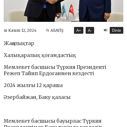
🔊
📅 Kasım 12, 2024
📂 ASAYİŞ
A+
A-
Dinle
Жаңалықтар
Халықаралық қоғамдастық
Мемлекет басшысы Түркия Президенті
Режеп Тайип Ердоғанмен кездесті
2024 жылғы 12 қараша
Әзербайжан, Баку қаласы
Мемлекет басшысы бауырлас Түркия