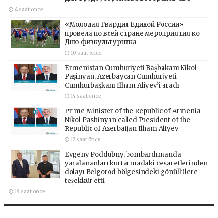
4 saat önce
«Молодая Гвардия Единой России»
провела по всей стране мероприятия ко
Дню физкультурника
10 saat önce
Ermenistan Cumhuriyeti Başbakanı Nikol
Paşinyan, Azerbaycan Cumhuriyeti
Cumhurbaşkanı İlham Aliyev’i aradı
14 saat önce
Prime Minister of the Republic of Armenia
Nikol Pashinyan called President of the
Republic of Azerbaijan Ilham Aliyev
17 saat önce
Evgeny Poddubny, bombardımanda
yaralananları kurtarmadaki cesaretlerinden
dolayı Belgorod bölgesindeki gönüllülere
teşekkür etti
19 saat önce