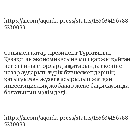
https://x.com/aqorda_press/status/185634156788
5230083
Сонымен қатар Президент Түркияның
Қазақстан экономикасына мол қаржы құйған
негізгі инвесторлардың қатарында екеніне
назар аударып, түрік бизнесмендерінің
қатысуымен жүзеге асырылып жатқан
инвестициялық жобалар жеке бақылауында
болатынын мәлімдеді.
https://x.com/aqorda_press/status/185634156788
5230083