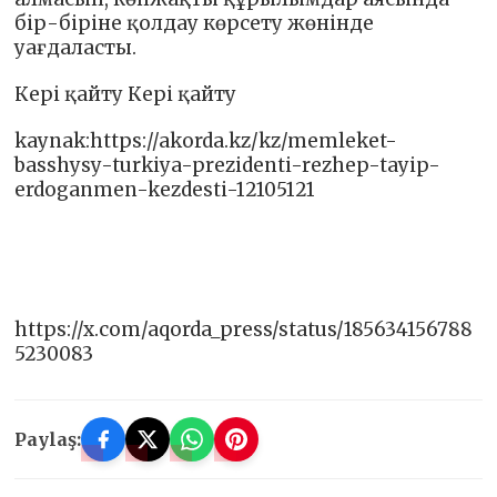
бір-біріне қолдау көрсету жөнінде
уағдаласты.
Кері қайту Кері қайту
kaynak:https://akorda.kz/kz/memleket-
basshysy-turkiya-prezidenti-rezhep-tayip-
erdoganmen-kezdesti-12105121
https://x.com/aqorda_press/status/185634156788
5230083
Paylaş: