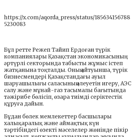
https://x.com/aqorda_press/status/185634156788
5230083
Бұл ретте Режеп Тайип Ердоған түрік
компаниялары Қазақстан экономикасының
әртүрлі секторында табысты жұмыс істеп
жатқанына тоқталды. Оның айтуынша, түрік
бизнесмендері Қазақстандағы ауыл
шаруашылығы саласының әлеуетін игеру, АЭС
салу және мұнай-газ тасымалы бағытында
тәжірибе бөлісіп, өзара тиімді серіктестік
құруға дайын.
Бұдан бөлек мемлекеттер басшылары
халықаралық және аймақтық күн
тәртібіндегі өзекті мәселелер жөнінде пікір
алмасып, көпжақты құрылымдар аясында