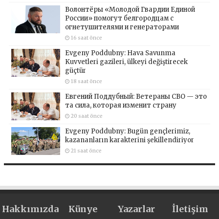
Волонтёры «Молодой Гвардии Единой
России» помогут белгородцам с
огнетушителями и генераторами
16 saat önce
Evgeny Poddubny: Hava Savunma
Kuvvetleri gazileri, ülkeyi değiştirecek
güçtür
18 saat önce
Евгений Поддубный: Ветераны СВО — это
та сила, которая изменит страну
20 saat önce
Evgeny Poddubny: Bugün gençlerimiz,
kazananların karakterini şekillendiriyor
21 saat önce
Hakkımızda
Künye
Yazarlar
İletişim