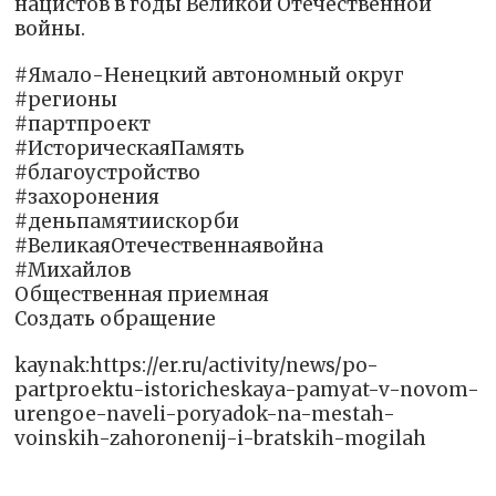
нацистов в годы Великой Отечественной
войны.
#Ямало-Ненецкий автономный округ
#регионы
#партпроект
#ИсторическаяПамять
#благоустройство
#захоронения
#деньпамятиискорби
#ВеликаяОтечественнаявойна
#Михайлов
Общественная приемная
Создать обращение
kaynak:https://er.ru/activity/news/po-
partproektu-istoricheskaya-pamyat-v-novom-
urengoe-naveli-poryadok-na-mestah-
voinskih-zahoronenij-i-bratskih-mogilah