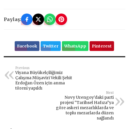
Paylaş:
Facebook
Twitter
WhatsApp
Pinterest
Previous
Viyana Büyükelçiliğimiz
Çalışma Müşaviri Vekili Şehit
Erdoğan Özen için anma
töreni yapıldı
Next
Novy Urengoy’daki parti
projesi “Tarihsel Hafıza”ya
göre askeri mezarlıklarda ve
toplu mezarlarda düzen
sağlandı