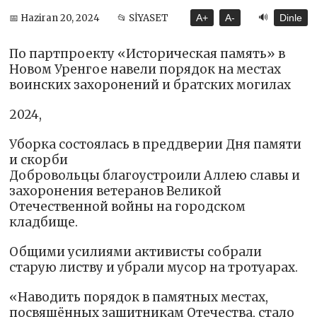
🔊
📅 Haziran 20, 2024
📂 SİYASET
A+
A-
Dinle
По партпроекту «Историческая память» в
Новом Уренгое навели порядок на местах
воинских захоронений и братских могилах
2024,
Уборка состоялась в преддверии Дня памяти
и скорби
Добровольцы благоустроили Аллею славы и
захоронения ветеранов Великой
Отечественной войны на городском
кладбище.
Общими усилиями активисты собрали
старую листву и убрали мусор на тротуарах.
«Наводить порядок в памятных местах,
посвящённых защитникам Отечества, стало