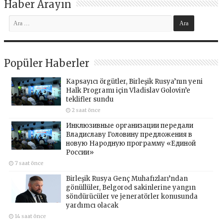
Haber Arayın
Popüler Haberler
Kapsayıcı örgütler, Birleşik Rusya’nın yeni
Halk Programı için Vladislav Golovin’e
teklifler sundu
2 saat önce
Инклюзивные организации передали
Владиславу Головину предложения в
новую Народную программу «Единой
России»
7 saat önce
Birleşik Rusya Genç Muhafızları’ndan
gönüllüler, Belgorod sakinlerine yangın
söndürücüler ve jeneratörler konusunda
yardımcı olacak
14 saat önce