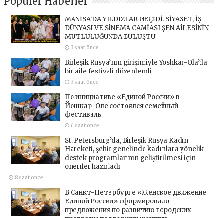
Popüler Haberler
MANİSA’DA YILDIZLAR GEÇİDİ: SİYASET, İŞ
DÜNYASI VE SİNEMA CAMİASI ŞEN AİLESİNİN
MUTLULUĞUNDA BULUŞTU
3 saat önce
Birleşik Rusya’nın girişimiyle Yoshkar-Ola’da
bir aile festivali düzenlendi
3 saat önce
По инициативе «Единой России» в
Йошкар-Оле состоялся семейный
фестиваль
6 saat önce
St. Petersburg’da, Birleşik Rusya Kadın
Hareketi, şehir genelinde kadınlara yönelik
destek programlarının geliştirilmesi için
öneriler hazırladı
8 saat önce
В Санкт-Петербурге «Женское движение
Единой России» сформировало
предложения по развитию городских