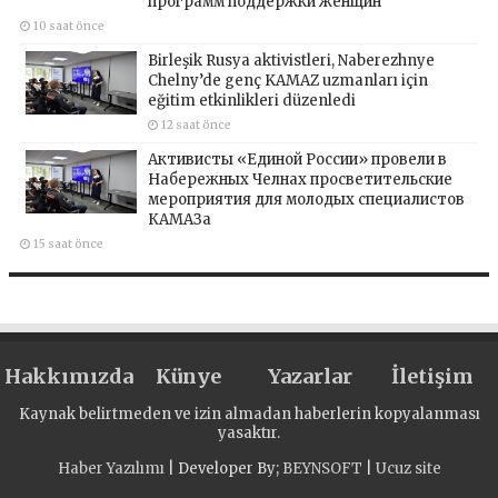
программ поддержки женщин
10 saat önce
Birleşik Rusya aktivistleri, Naberezhnye
Chelny’de genç KAMAZ uzmanları için
eğitim etkinlikleri düzenledi
12 saat önce
Активисты «Единой России» провели в
Набережных Челнах просветительские
мероприятия для молодых специалистов
КАМАЗа
15 saat önce
Hakkımızda
Künye
Yazarlar
İletişim
Kaynak belirtmeden ve izin almadan haberlerin kopyalanması
yasaktır.
Haber Yazılımı
| Developer By;
BEYNSOFT
|
Ucuz site