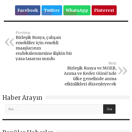
Facebook
Twitter
WhatsApp
Pinterest
Previous
Birleşik Rusya, çalışan
emekliler için emekli
maaşlarının
endekslenmesine ilişkin bir
yasa tasarısı sundu
Next
Birleşik Rusya ve MGER,
Anma ve Keder Günü’nde
ülke genelinde anma
etkinlikleri düzenleyecek
Haber Arayın