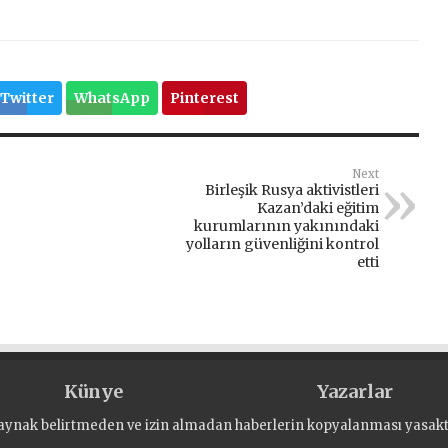
Twitter
WhatsApp
Pinterest
Next
Birleşik Rusya aktivistleri
Kazan’daki eğitim
kurumlarının yakınındaki
yolların güvenliğini kontrol
etti
Künye
Yazarlar
aynak belirtmeden ve izin almadan haberlerin kopyalanması yasaktı