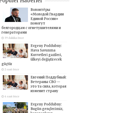
Popüler Haberler
Волонтёры
«Молодой Гвардии
Единой России»
помогут
белгородцам с огнетушителями и
генераторами
39 dakika önce
Evgeny Poddubny:
Hava Savunma
Kuvvetleri gazileri,
ülkeyi değiştirecek
güçtür
2 saat önce
Евгений Поддубный:
Ветераны СВО —
это та сила, которая
изменит страну
4 saat önce
Evgeny Poddubny:
Bugün gençlerimiz,