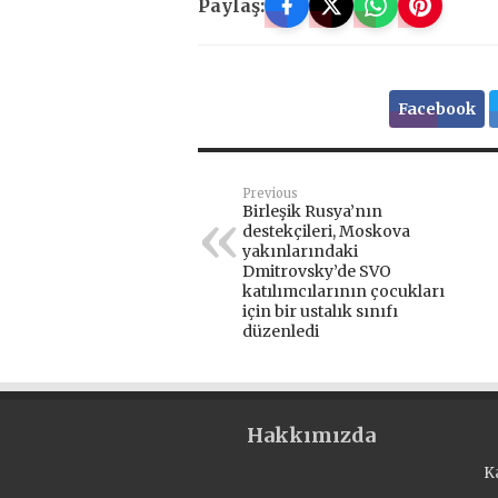
Paylaş:
Facebook
Previous
Birleşik Rusya’nın
destekçileri, Moskova
yakınlarındaki
Dmitrovsky’de SVO
katılımcılarının çocukları
için bir ustalık sınıfı
düzenledi
Hakkımızda
K