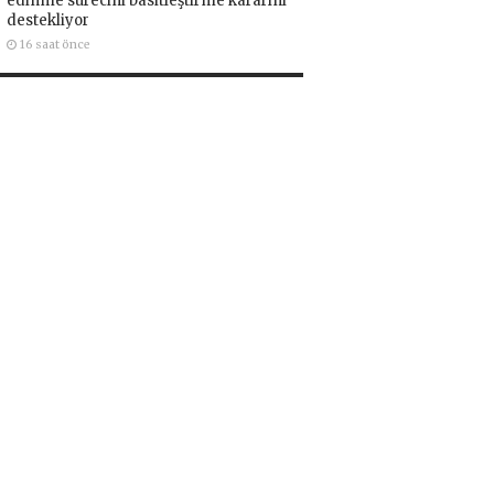
edinme sürecini basitleştirme kararını
destekliyor
16 saat önce