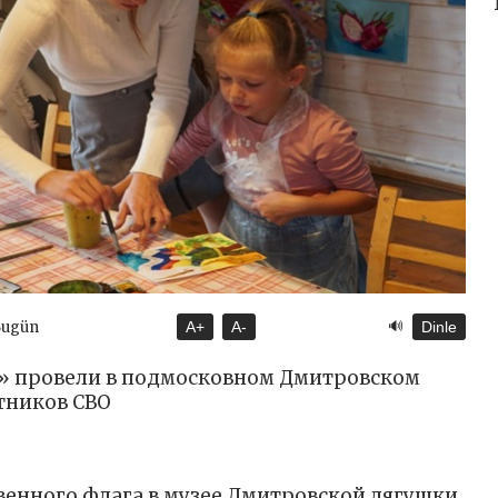
🔊
Bugün
A+
A-
Dinle
» провели в подмосковном Дмитровском
тников СВО
венного флага в музее Дмитровской лягушки