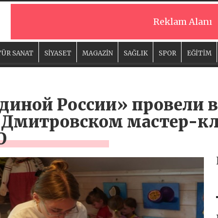
Reklam Alanı
ÜR SANAT
SİYASET
MAGAZİN
SAĞLIK
SPOR
EĞİTİM
диной России» провели в
Дмитровском мастер-кла
О