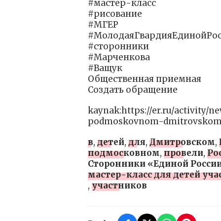
#мастер-класс
#рисование
#МГЕР
#МолодаяГвардияЕдинойРо
#сторонники
#Марченкова
#Ващук
Общественная приемная
Создать обращение
kaynak:https://er.ru/activity/
podmoskovnom-dmitrovskom-m
в
,
детей
,
для
,
Дмитровском
,
подмосковном
,
провели
,
Ро
Сторонники «Единой Росси
мастер-класс для детей уч
,
участников