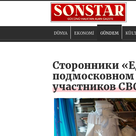
DÜNYA
EKONOMİ
GÜNDEM
KÜLT
Сторонники «Е
подмосковном 
участников СВ