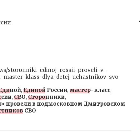
ссии
news/storonniki-edinoj-rossii-proveli-v-
aster-klass-dlya-detej-uchastnikov-svo
Единой
,
Единой России
,
мастер-класс
,
ссии
,
СВО
,
Сторонники
,
и» провели в подмосковном Дмитровском
астников СВО