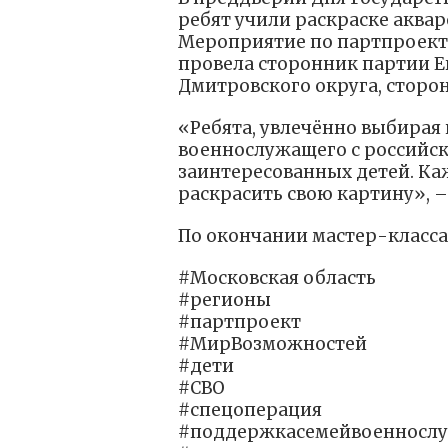
ребят учили раскраске аква
Мероприятие по партпроект
провела сторонник партии Е
Дмитровского округа, сторо
«Ребята, увлечённо выбирая
военнослужащего с российс
заинтересованных детей. Ка
раскрасить свою картину», –
По окончании мастер-класса
#Московская область
#регионы
#партпроект
#МирВозможностей
#дети
#СВО
#спецоперация
#поддержкасемейвоенносл