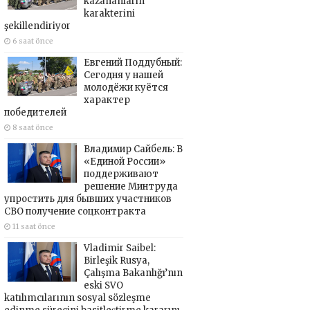
kazananların
karakterini
şekillendiriyor
6 saat önce
Евгений Поддубный:
Сегодня у нашей
молодёжи куётся
характер
победителей
8 saat önce
Владимир Сайбель: В
«Единой России»
поддерживают
решение Минтруда
упростить для бывших участников
СВО получение соцконтракта
11 saat önce
Vladimir Saibel:
Birleşik Rusya,
Çalışma Bakanlığı’nın
eski SVO
katılımcılarının sosyal sözleşme