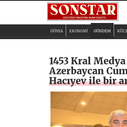
DÜNYA
EKONOMİ
GÜNDEM
KÜLT
1453 Kral Medya
Azerbaycan Cumh
Hacıyev ile bir a