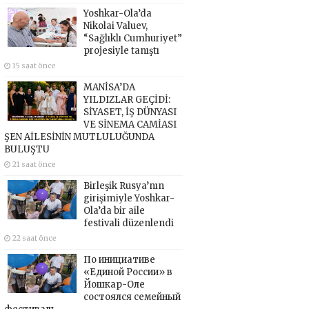
Yoshkar-Ola’da
Nikolai Valuev,
“Sağlıklı Cumhuriyet”
projesiyle tanıştı
15 saat önce
MANİSA’DA
YILDIZLAR GEÇİDİ:
SİYASET, İŞ DÜNYASI
VE SİNEMA CAMİASI
ŞEN AİLESİNİN MUTLULUĞUNDA
BULUŞTU
21 saat önce
Birleşik Rusya’nın
girişimiyle Yoshkar-
Ola’da bir aile
festivali düzenlendi
22 saat önce
По инициативе
«Единой России» в
Йошкар-Оле
состоялся семейный