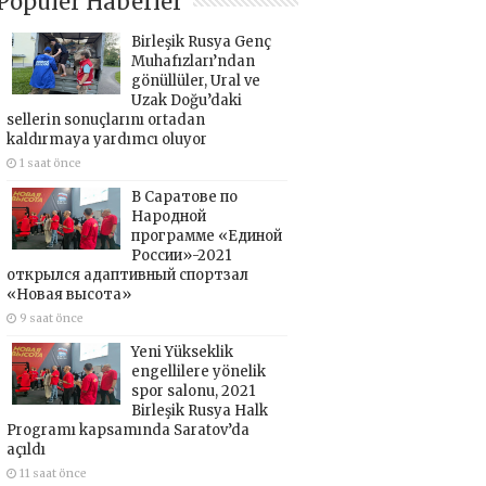
Popüler Haberler
Birleşik Rusya Genç
Muhafızları’ndan
gönüllüler, Ural ve
Uzak Doğu’daki
sellerin sonuçlarını ortadan
kaldırmaya yardımcı oluyor
1 saat önce
В Саратове по
Народной
программе «Единой
России»-2021
открылся адаптивный спортзал
«Новая высота»
9 saat önce
Yeni Yükseklik
engellilere yönelik
spor salonu, 2021
Birleşik Rusya Halk
Programı kapsamında Saratov’da
açıldı
11 saat önce