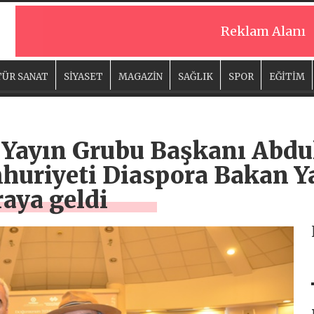
Reklam Alanı
ÜR SANAT
SİYASET
MAGAZİN
SAĞLIK
SPOR
EĞİTİM
 Yayın Grubu Başkanı Abdul
uriyeti Diaspora Bakan Ya
raya geldi