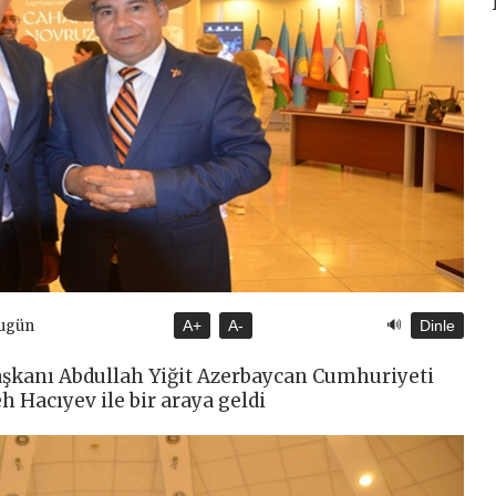
🔊
Bugün
A+
A-
Dinle
aşkanı Abdullah Yiğit Azerbaycan Cumhuriyeti
 Hacıyev ile bir araya geldi