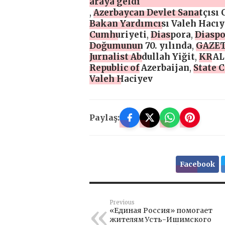
araya geldi
,
Azerbaycan Devlet Sanatçısı
Bakan Yardımcısı Valeh Hacıy
Cumhuriyeti
,
Diaspora
,
Diaspo
Doğumunun 70. yılında
,
GAZET
Jurnalist Abdullah Yiğit
,
KRAL
Republic of Azerbaijan
,
State 
Valeh Haciyev
Paylaş:
Facebook
Previous
«Единая Россия» помогает
жителям Усть-Ишимского