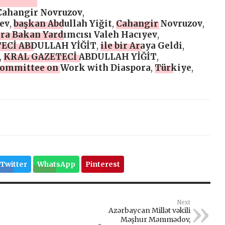
 Cahangir Novruzov
,
ev
,
başkan Abdullah Yiğit
,
Cahangir Novruzov
,
ra Bakan Yardımcısı Valeh Hacıyev
,
ECİ ABDULLAH YİĞİT
,
ile bir Araya Geldi
,
,
KRAL GAZETECİ ABDULLAH YİĞİT
,
Committee on Work with Diaspora
,
Türkiye
,
Twitter
WhatsApp
Pinterest
Next
Azərbaycan Millət vəkili
Məşhur Məmmədov,