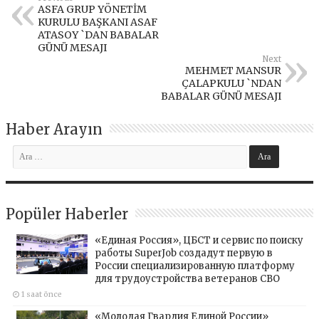
ASFA GRUP YÖNETİM
KURULU BAŞKANI ASAF
ATASOY `DAN BABALAR
GÜNÜ MESAJI
Next
MEHMET MANSUR
ÇALAPKULU `NDAN
BABALAR GÜNÜ MESAJI
Haber Arayın
Popüler Haberler
«Единая Россия», ЦБСТ и сервис по поиску
работы SuperJob создадут первую в
России специализированную платформу
для трудоустройства ветеранов СВО
1 saat önce
«Молодая Гвардия Единой России»