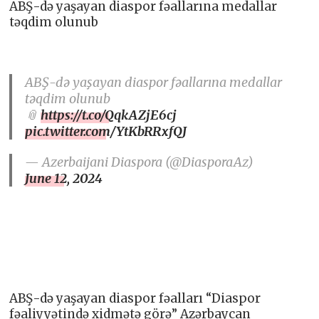
ABŞ-də yaşayan diaspor fəallarına medallar
təqdim olunub
ABŞ-də yaşayan diaspor fəallarına medallar
təqdim olunub
📎
https://t.co/QqkAZjE6cj
pic.twitter.com/YtKbRRxfQJ
— Azerbaijani Diaspora (@DiasporaAz)
June 12, 2024
ABŞ-də yaşayan diaspor fəalları “Diaspor
fəaliyyətində xidmətə görə” Azərbaycan