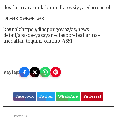
dostların arasında bunu ilk tövsiyyə edən sən ol
DIGƏR XƏBƏRLƏR
kaynak:https://diaspor.gov.az/az/news-
detail/abs-de-yasayan-diaspor-feallarina-
medallar-teqdim-olunub-4851
Paylaş:
Facebook
Twitter
WhatsApp
Pinterest
Previous