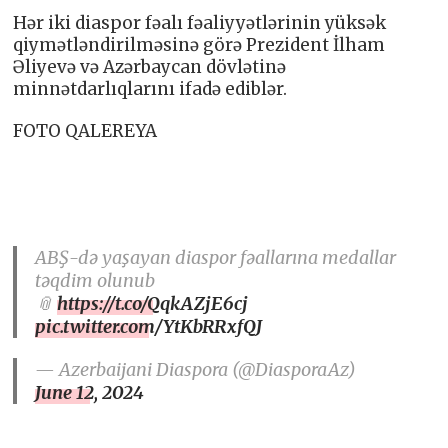
Hər iki diaspor fəalı fəaliyyətlərinin yüksək
qiymətləndirilməsinə görə Prezident İlham
Əliyevə və Azərbaycan dövlətinə
minnətdarlıqlarını ifadə ediblər.
FOTO QALEREYA
ABŞ-də yaşayan diaspor fəallarına medallar
təqdim olunub
📎
https://t.co/QqkAZjE6cj
pic.twitter.com/YtKbRRxfQJ
— Azerbaijani Diaspora (@DiasporaAz)
June 12, 2024