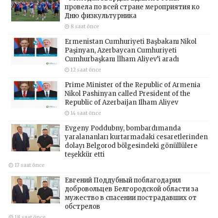
провела по всей стране мероприятия ко
Дню физкультурника
8 saat önce
Ermenistan Cumhuriyeti Başbakanı Nikol
Paşinyan, Azerbaycan Cumhuriyeti
Cumhurbaşkanı İlham Aliyev’i aradı
12 saat önce
Prime Minister of the Republic of Armenia
Nikol Pashinyan called President of the
Republic of Azerbaijan Ilham Aliyev
14 saat önce
Evgeny Poddubny, bombardımanda
yaralananları kurtarmadaki cesaretlerinden
dolayı Belgorod bölgesindeki gönüllülere
teşekkür etti
17 saat önce
Евгений Поддубный поблагодарил
добровольцев Белгородской области за
мужество в спасении пострадавших от
обстрелов
18 saat önce