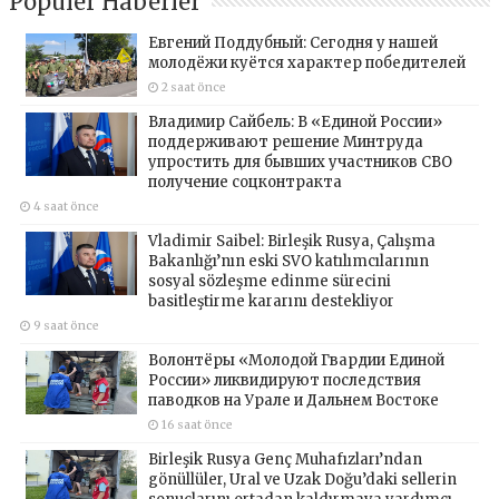
Popüler Haberler
Евгений Поддубный: Сегодня у нашей
молодёжи куётся характер победителей
2 saat önce
Владимир Сайбель: В «Единой России»
поддерживают решение Минтруда
упростить для бывших участников СВО
получение соцконтракта
4 saat önce
Vladimir Saibel: Birleşik Rusya, Çalışma
Bakanlığı’nın eski SVO katılımcılarının
sosyal sözleşme edinme sürecini
basitleştirme kararını destekliyor
9 saat önce
Волонтёры «Молодой Гвардии Единой
России» ликвидируют последствия
паводков на Урале и Дальнем Востоке
16 saat önce
Birleşik Rusya Genç Muhafızları’ndan
gönüllüler, Ural ve Uzak Doğu’daki sellerin