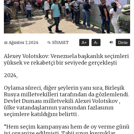
🔊
📅 Ağustos 7, 2024
📂 SİYASET
A+
A-
Dinle
Alexey Volotskov: Venezuela başkanlık seçimleri
yüksek ve rekabetçi bir seviyede gerçekleşti
2024,
Oylama süreci, diğer şeylerin yanı sıra, Birleşik
Rusya milletvekilleri tarafından da gözlemlendi.
Devlet Duması milletvekili Alexei Volotskov ,
ülke vatandaşlarının yarısından fazlasının
seçimlere katıldığını belirtti .
“Hem seçim kampanyası hem de oy verme günü
iyi organize edilmişti. Tabii uzun kuyruklar