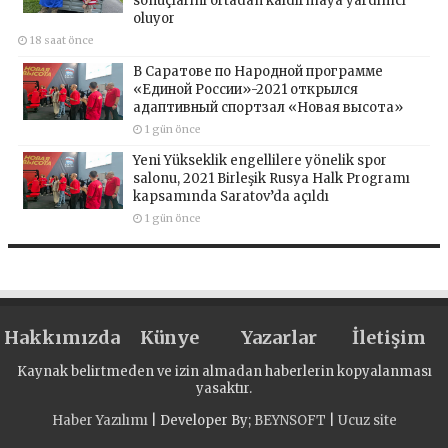
sonuçlarını ortadan kaldırmaya yardımcı
oluyor
18 saat önce
В Саратове по Народной программе
«Единой России»-2021 открылся
адаптивный спортзал «Новая высота»
1 gün önce
Yeni Yükseklik engellilere yönelik spor
salonu, 2021 Birleşik Rusya Halk Programı
kapsamında Saratov’da açıldı
1 gün önce
Hakkımızda
Künye
Yazarlar
İletişim
Kaynak belirtmeden ve izin almadan haberlerin kopyalanması
yasaktır.
Haber Yazılımı
| Developer By;
BEYNSOFT
|
Ucuz site