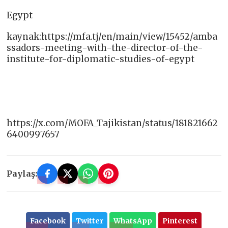
Egypt
kaynak:https://mfa.tj/en/main/view/15452/amba
ssadors-meeting-with-the-director-of-the-
institute-for-diplomatic-studies-of-egypt
https://x.com/MOFA_Tajikistan/status/181821662
6400997657
Paylaş:
Facebook
Twitter
WhatsApp
Pinterest