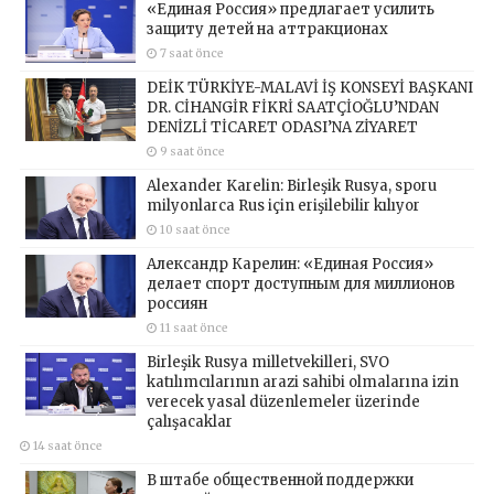
«Единая Россия» предлагает усилить
защиту детей на аттракционах
7 saat önce
DEİK TÜRKİYE-MALAVİ İŞ KONSEYİ BAŞKANI
DR. CİHANGİR FİKRİ SAATÇİOĞLU’NDAN
DENİZLİ TİCARET ODASI’NA ZİYARET
9 saat önce
Alexander Karelin: Birleşik Rusya, sporu
milyonlarca Rus için erişilebilir kılıyor
10 saat önce
Александр Карелин: «Единая Россия»
делает спорт доступным для миллионов
россиян
11 saat önce
Birleşik Rusya milletvekilleri, SVO
katılımcılarının arazi sahibi olmalarına izin
verecek yasal düzenlemeler üzerinde
çalışacaklar
14 saat önce
В штабе общественной поддержки