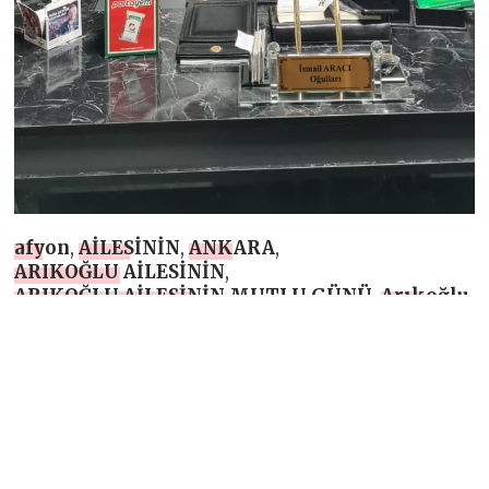
afyon
,
AİLESİNİN
,
ANKARA
,
ARIKOĞLU AİLESİNİN
,
ARIKOĞLU AİLESİNİN MUTLU GÜNÜ
,
Arıkoğlu
,
Arıkoğlu Traktör
,
Arıkoğlu Traktör ve Hayvancılık
,
Arıkoğlu Traktör ve Hayvancılık Yönetim
Kurulu Başkanı Veli Aracı
,
Damad Veli Aracı
,
DÜĞÜN
,
Gelin Hanım Kübra Aracı
,
günü
,
HAYIR SEVER İŞ ADAMI MUSTAFA SUNGUR
ÜLGER