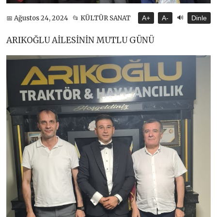
🔊
📅 Ağustos 24, 2024
📂 KÜLTÜR SANAT
A+
A-
Dinle
ARIKOĞLU AİLESİNİN MUTLU GÜNÜ