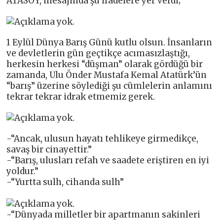
ATASOY, mesajında şu ifadelere yer verdi;
1 Eylül Dünya Barış Günü kutlu olsun. İnsanların
ve devletlerin gün geçtikçe acımasızlaştığı,
herkesin herkesi “düşman” olarak gördüğü bir
zamanda, Ulu Önder Mustafa Kemal Atatürk’ün
“barış” üzerine söylediği şu cümlelerin anlamını
tekrar tekrar idrak etmemiz gerek.
-“Ancak, ulusun hayatı tehlikeye girmedikçe,
savaş bir cinayettir.”
-“Barış, ulusları refah ve saadete eriştiren en iyi
yoldur.”
-“Yurtta sulh, cihanda sulh”
-“Dünyada milletler bir apartmanın sakinleri