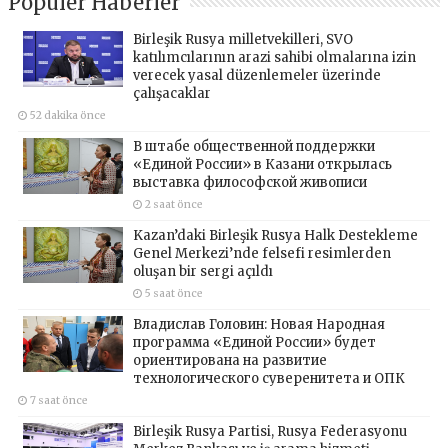
Popüler Haberler
Birleşik Rusya milletvekilleri, SVO
katılımcılarının arazi sahibi olmalarına izin
verecek yasal düzenlemeler üzerinde
çalışacaklar
52 dakika önce
В штабе общественной поддержки
«Единой России» в Казани открылась
выставка философской живописи
2 saat önce
Kazan’daki Birleşik Rusya Halk Destekleme
Genel Merkezi’nde felsefi resimlerden
oluşan bir sergi açıldı
5 saat önce
Владислав Головин: Новая Народная
программа «Единой России» будет
ориентирована на развитие
технологического суверенитета и ОПК
7 saat önce
Birleşik Rusya Partisi, Rusya Federasyonu