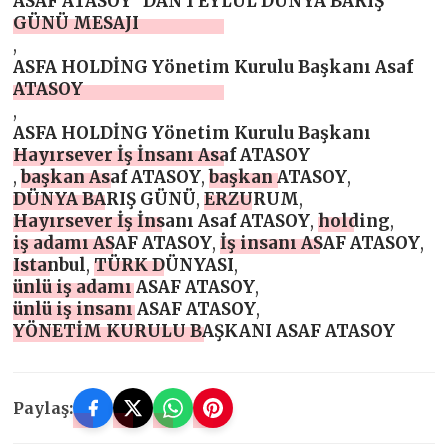
ASAF ATASOY `DAN 1 EYLÜL DÜNYA BARIŞ
GÜNÜ MESAJI
,
ASFA HOLDİNG Yönetim Kurulu Başkanı Asaf
ATASOY
,
ASFA HOLDİNG Yönetim Kurulu Başkanı
Hayırsever İş İnsanı Asaf ATASOY
,
başkan Asaf ATASOY
,
başkan ATASOY
,
DÜNYA BARIŞ GÜNÜ
,
ERZURUM
,
Hayırsever İş İnsanı Asaf ATASOY
,
holding
,
iş adamı ASAF ATASOY
,
İş insanı ASAF ATASOY
,
Istanbul
,
TÜRK DÜNYASI
,
ünlü iş adamı ASAF ATASOY
,
ünlü iş insanı ASAF ATASOY
,
YÖNETİM KURULU BAŞKANI ASAF ATASOY
Paylaş: