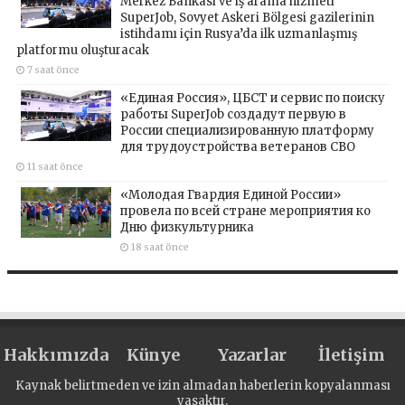
Merkez Bankası ve iş arama hizmeti
SuperJob, Sovyet Askeri Bölgesi gazilerinin
istihdamı için Rusya’da ilk uzmanlaşmış
platformu oluşturacak
7 saat önce
«Единая Россия», ЦБСТ и сервис по поиску
работы SuperJob создадут первую в
России специализированную платформу
для трудоустройства ветеранов СВО
11 saat önce
«Молодая Гвардия Единой России»
провела по всей стране мероприятия ко
Дню физкультурника
18 saat önce
Hakkımızda
Künye
Yazarlar
İletişim
Kaynak belirtmeden ve izin almadan haberlerin kopyalanması
yasaktır.