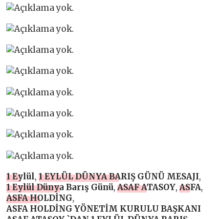
1 Eylül
,
1 EYLÜL DÜNYA BARIŞ GÜNÜ MESAJI
,
1 Eylül Dünya Barış Günü
,
ASAF ATASOY
,
ASFA
,
ASFA HOLDİNG
,
ASFA HOLDİNG YÖNETİM KURULU BAŞKANI