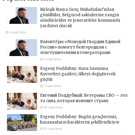
Birleşik Rusya Genç Muhafızları’ndan
gönüllüler, Belgorod sakinlerine yangın
söndürücüler ve jeneratörler konusunda
yardımcı olacak
3 saat önce
Волонтёры «Молодой Гвардии Единой
России» помогут белгородцам с
огнетушителями и генераторами
6 saat önce
Evgeny Poddubny: Hava Savunma
Kuvvetleri gazileri, ülkeyi değiştirecek
güçtür
7 saat önce
Евгений Поддубный: Ветераны СВО — это
та сила, которая изменит страну
10 saat önce
Evgeny Poddubny: Bugün gençlerimiz,
kazananların karakterini şekillendiriyor
11 saat önce