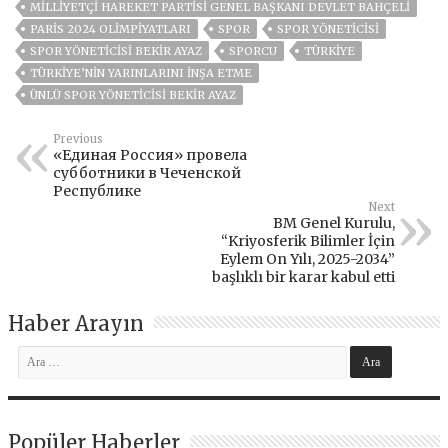
MILLIYETÇI HAREKET PARTISI GENEL BAŞKANI DEVLET BAHÇELİ
PARIS 2024 OLIMPIYATLARI
SPOR
SPOR YÖNETICISI
SPOR YÖNETICISI BEKIR AYAZ
SPORCU
TÜRKİYE
TÜRKİYE’NİN YARINLARINI İNŞA ETME
ÜNLÜ SPOR YÖNETICISI BEKIR AYAZ
Previous
«Единая Россия» провела
субботники в Чеченской
Республике
Next
BM Genel Kurulu,
“Kriyosferik Bilimler İçin
Eylem On Yılı, 2025-2034”
başlıklı bir karar kabul etti
Haber Arayın
Popüler Haberler