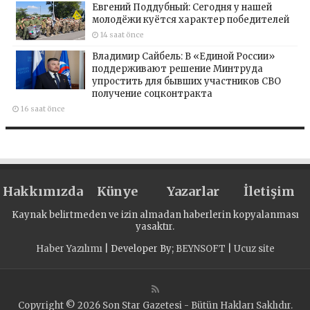
Евгений Поддубный: Сегодня у нашей
молодёжи куётся характер победителей
14 saat önce
Владимир Сайбель: В «Единой России»
поддерживают решение Минтруда
упростить для бывших участников СВО
получение соцконтракта
16 saat önce
Hakkımızda
Künye
Yazarlar
İletişim
Kaynak belirtmeden ve izin almadan haberlerin kopyalanması
yasaktır.
Haber Yazılımı
| Developer By;
BEYNSOFT
|
Ucuz site
Copyright © 2026 Son Star Gazetesi - Bütün Hakları Saklıdır.