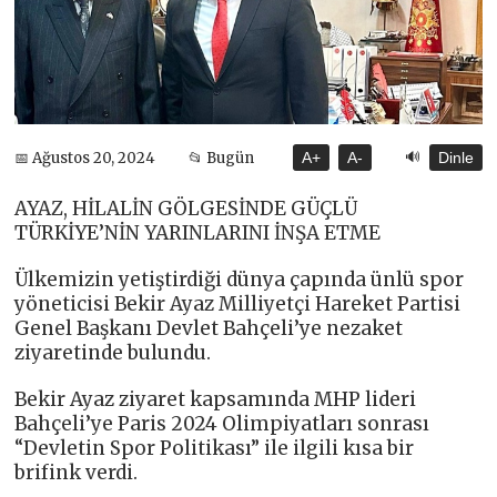
🔊
📅 Ağustos 20, 2024
📂 Bugün
A+
A-
Dinle
AYAZ, HİLALİN GÖLGESİNDE GÜÇLÜ
TÜRKİYE’NİN YARINLARINI İNŞA ETME
Ülkemizin yetiştirdiği dünya çapında ünlü spor
yöneticisi Bekir Ayaz Milliyetçi Hareket Partisi
Genel Başkanı Devlet Bahçeli’ye nezaket
ziyaretinde bulundu.
Bekir Ayaz ziyaret kapsamında MHP lideri
Bahçeli’ye Paris 2024 Olimpiyatları sonrası
“Devletin Spor Politikası” ile ilgili kısa bir
brifink verdi.