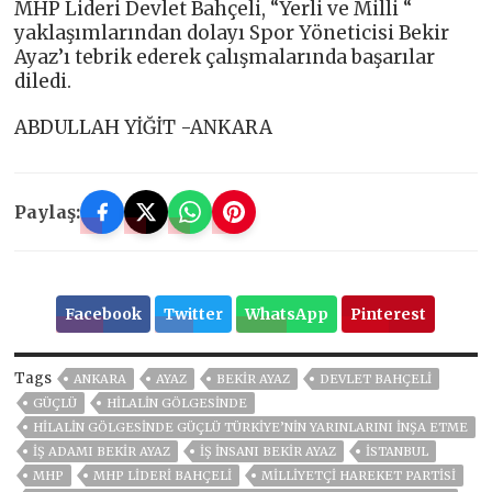
MHP Lideri Devlet Bahçeli, “Yerli ve Milli “
yaklaşımlarından dolayı Spor Yöneticisi Bekir
Ayaz’ı tebrik ederek çalışmalarında başarılar
diledi.
ABDULLAH YİĞİT -ANKARA
Paylaş:
Facebook
Twitter
WhatsApp
Pinterest
Tags
ANKARA
AYAZ
BEKİR AYAZ
DEVLET BAHÇELİ
GÜÇLÜ
HİLALİN GÖLGESİNDE
HİLALİN GÖLGESİNDE GÜÇLÜ TÜRKİYE’NİN YARINLARINI İNŞA ETME
IŞ ADAMI BEKIR AYAZ
IŞ INSANI BEKIR AYAZ
ISTANBUL
MHP
MHP LIDERI BAHÇELI
MILLIYETÇI HAREKET PARTISI