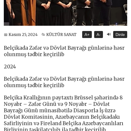
🔊
📅 Kasım 25, 2024
📂 KÜLTÜR SANAT
A+
A-
Dinle
Belçikada Zəfər və Dövlət Bayrağı günlərinə həsr
olunmuş tədbir keçirilib
2024
Belçikada Zəfər və Dövlət Bayrağı günlərinə həsr
olunmuş tədbir keçirilib
Belçika Krallığının paytaxtı Brüssel şəhərində 8
Noyabr – Zəfər Günü və 9 Noyabr – Dövlət
Bayrağı Günü münasibətilə Diasporla İş üzrə
Dövlət Komitəsinin, Azərbaycanın Belçikadakı
Səfirliyinin və Fireland Belçika Azərbaycanlıları
Birliyinin təşkilatçılığı ilə tədbir keçirilib.