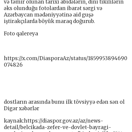
və təmir olunan tarixi abidələrin, dini tikililərin
əks olunduğu fotolardan ibarət sərgi və
Azərbaycan mədəniyyətinə aid guşə
iştirakçılarda böyük maraq doğurub.
Foto qalereya
https://x.com/DiasporaAz/status/1859953894690
074826
dostların arasında bunu ilk tövsiyyə edən sən ol
Digər xəbərlər
kaynak:https://diaspor.gov.az/az/news-
detail/belcikada-zefer-ve-dovlet-bayragi-