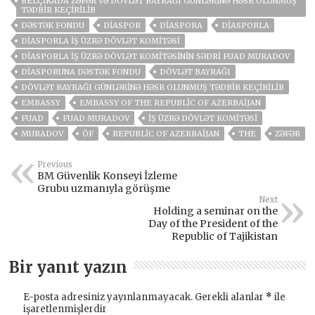
BELÇIKADA ZƏFƏR VƏ DÖVLƏT BAYRAĞI GÜNLƏRINƏ HƏSR OLUNMUŞ
TƏDBIR KEÇIRILIB
DƏSTƏK FONDU
DIASPOR
DIASPORA
DIASPORLA
DIASPORLA İŞ ÜZRƏ DÖVLƏT KOMITƏSI
DIASPORLA İŞ ÜZRƏ DÖVLƏT KOMITƏSININ SƏDRI FUAD MURADOV
DIASPORUNA DƏSTƏK FONDU
DÖVLƏT BAYRAĞI
DÖVLƏT BAYRAĞI GÜNLƏRINƏ HƏSR OLUNMUŞ TƏDBIR KEÇIRILIB
EMBASSY
EMBASSY OF THE REPUBLIC OF AZERBAIJAN
FUAD
FUAD MURADOV
İŞ ÜZRƏ DÖVLƏT KOMITƏSI
MURADOV
ÖF
REPUBLIC OF AZERBAIJAN
THE
ZƏFƏR
Previous
BM Güvenlik Konseyi İzleme
Grubu uzmanıyla görüşme
Next
Holding a seminar on the
Day of the President of the
Republic of Tajikistan
Bir yanıt yazın
E-posta adresiniz yayınlanmayacak.
Gerekli alanlar
*
ile
işaretlenmişlerdir