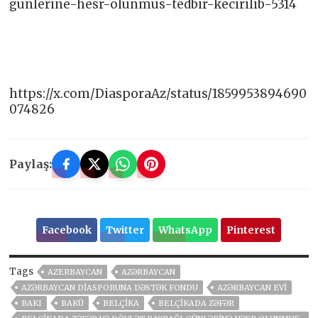
gunlerine-hesr-olunmus-tedbir-kecirilib-5314
https://x.com/DiasporaAz/status/1859953894690
074826
Paylaş:
Facebook
Twitter
WhatsApp
Pinterest
Tags
AZERBAYCAN
AZƏRBAYCAN
AZƏRBAYCAN DIASPORUNA DƏSTƏK FONDU
AZƏRBAYCAN EVI
BAKI
BAKÜ
BELÇİKA
BELÇIKADA ZƏFƏR