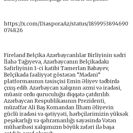
https://x.com/DiasporaAz/status/1859953894690
074826
Fireland Belçika Azərbaycanlılar Birliyinin sədri
İlahə Tağıyeva, Azərbaycanın Belçikadakı
Səfirliyinin 1-ci katibi Tamerlan Babayev,
Belçikada fəaliyyət göstərən “Mədəni”
platformasının təsisçisi Emin Əliyev tədbirdə
çıxış edib. Azərbaycan xalqının əzmi və iradəsi,
müasir ordu quruculuğu diqqətə çatdırılıb.
Azərbaycan Respublikasının Prezidenti,
müzəffər Ali Baş Komandan İlham Əliyevin
güclü iradəsi və qətiyyəti, hərbçilərimizin yüksək
peşəkarlığı və qəhrəmanlığı sayəsində Vətən
müharibəsi xalqımızın böyük zəfəri ilə başa