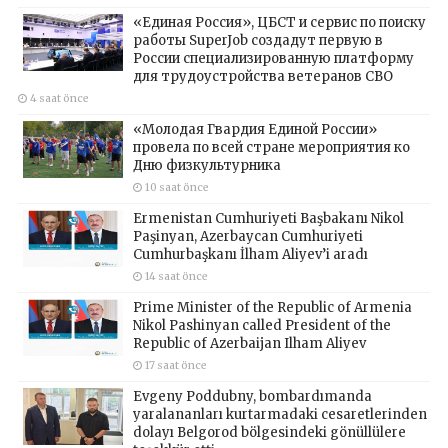
«Единая Россия», ЦБСТ и сервис по поиску
работы SuperJob создадут первую в
России специализированную платформу
для трудоустройства ветеранов СВО
4 saat önce
«Молодая Гвардия Единой России»
провела по всей стране мероприятия ко
Дню физкультурника
10 saat önce
Ermenistan Cumhuriyeti Başbakanı Nikol
Paşinyan, Azerbaycan Cumhuriyeti
Cumhurbaşkanı İlham Aliyev’i aradı
14 saat önce
Prime Minister of the Republic of Armenia
Nikol Pashinyan called President of the
Republic of Azerbaijan Ilham Aliyev
17 saat önce
Evgeny Poddubny, bombardımanda
yaralananları kurtarmadaki cesaretlerinden
dolayı Belgorod bölgesindeki gönüllülere