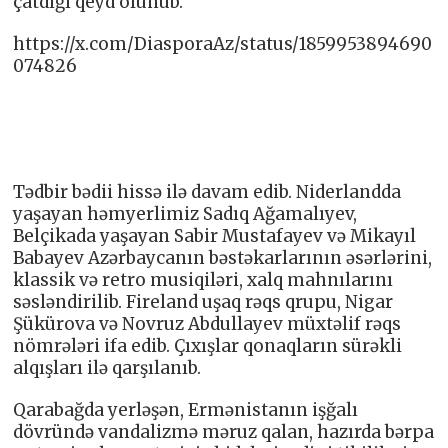
çatdığı qeyd olunub.
https://x.com/DiasporaAz/status/1859953894690
074826
Tədbir bədii hissə ilə davam edib. Niderlandda
yaşayan həmyerlimiz Sadıq Ağamalıyev,
Belçikada yaşayan Sabir Mustafayev və Mikayıl
Babayev Azərbaycanın bəstəkarlarının əsərlərini,
klassik və retro musiqiləri, xalq mahnılarını
səsləndirilib. Fireland uşaq rəqs qrupu, Nigar
Şükürova və Novruz Abdullayev müxtəlif rəqs
nömrələri ifa edib. Çıxışlar qonaqların sürəkli
alqışları ilə qarşılanıb.
Qarabağda yerləşən, Ermənistanın işğalı
dövründə vandalizmə məruz qalan, hazırda bərpa