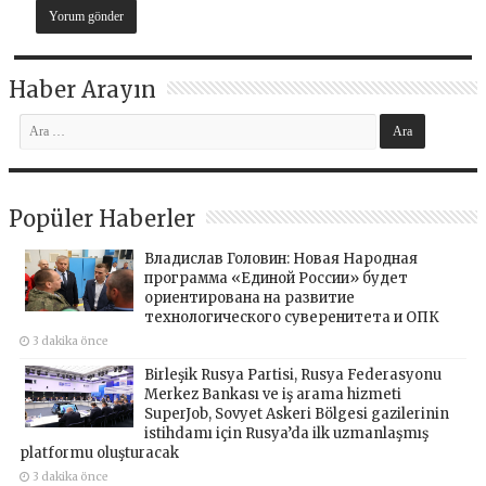
Haber Arayın
Popüler Haberler
Владислав Головин: Новая Народная
программа «Единой России» будет
ориентирована на развитие
технологического суверенитета и ОПК
3 dakika önce
Birleşik Rusya Partisi, Rusya Federasyonu
Merkez Bankası ve iş arama hizmeti
SuperJob, Sovyet Askeri Bölgesi gazilerinin
istihdamı için Rusya’da ilk uzmanlaşmış
platformu oluşturacak
3 dakika önce