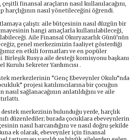
 çeşitli finansal araçların nasıl kullanılacağını,
ep harçlığının nasıl yönetileceğini öğrendi.
lamaya çalıştı: aile bütçesinin nasıl düzgün bir
rmayesinin hangi amaçlarla kullanılabileceği,
 alabileceği. Aile Finansal Okuryazarlık Günü’nün
ceğiz, genel merkezimizin faaliyet gösterdiği
ğımız en etkili formatları ve en popüler
i. Birleşik Rusya aile desteği komisyonu başkanı
l Kurulu Sekreter Yardımcısı .
stek merkezlerinin “Genç Ebeveynler Okulu”nda
Çocukluk” projesi katılımcılarına bir çocuğun
 nasıl sağlanacağının anlatıldığını ve aile
ırlattı.
 destek merkezinin bulunduğu yerde, harçlık
ınıfı düzenlediler; burada çocuklara ebeveynlerin
çesinin nasıl harcandığını ve nasıl doğru şekilde
 Buna ek olarak, ebeveynler için finansal
el tartışması yapıldı ve büyük ailelerden gelen