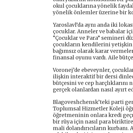
okul çocuklarına yönelik faydal
yönelik önlemler üzerine bir k
Yaroslavl’da aynı anda iki lokas
çocuklar. Anneler ve babalar iç
“Çocuklar ve Para” semineri düze
çocukların kendilerini yetişki
bağımsız olarak karar vermeler
finansal oyunu vardı. Aile bütç
Voronej’de ebeveynler, çocuklar
ilişkin interaktif bir dersi din
bütçesini ve cep harçlıklarını n
gerçek olanlardan nasıl ayırt e
Blagoveshchensk’teki parti gen
Toplumsal Hizmetler Koleji öğr
öğretmeninin onlara kredi ge
bir rüya için nasıl para biriktir
mali dolandırıcıların kurbanı.