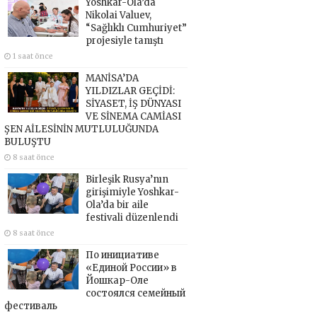
Yoshkar-Ola’da
Nikolai Valuev,
“Sağlıklı Cumhuriyet”
projesiyle tanıştı
1 saat önce
MANİSA’DA
YILDIZLAR GEÇİDİ:
SİYASET, İŞ DÜNYASI
VE SİNEMA CAMİASI
ŞEN AİLESİNİN MUTLULUĞUNDA
BULUŞTU
8 saat önce
Birleşik Rusya’nın
girişimiyle Yoshkar-
Ola’da bir aile
festivali düzenlendi
8 saat önce
По инициативе
«Единой России» в
Йошкар-Оле
состоялся семейный
фестиваль