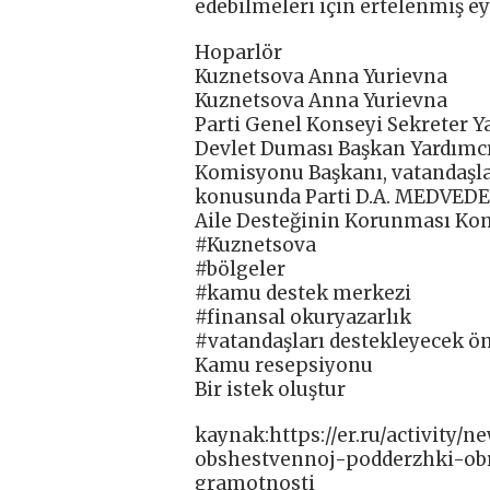
edebilmeleri için ertelenmiş ey
Hoparlör
Kuznetsova Anna Yurievna
Kuznetsova Anna Yurievna
Parti Genel Konseyi Sekreter Y
Devlet Duması Başkan Yardımcıs
Komisyonu Başkanı, vatandaşlar
konusunda Parti D.A. MEDVEDEV
Aile Desteğinin Korunması Ko
#Kuznetsova
#bölgeler
#kamu destek merkezi
#finansal okuryazarlık
#vatandaşları destekleyecek ö
Kamu resepsiyonu
Bir istek oluştur
kaynak:https://er.ru/activity/
obshestvennoj-podderzhki-ob
gramotnosti