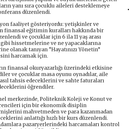
arın yanı sıra çocuklu aileleri desteklemeye
onferans düzenlendi.
yon faaliyet gösteriyordu: yetişkinler ve
in finansal eğitimin kuralları hakkında bir
nlendi ve çocuklar için 6 ila 11 yaş arası
n gibi hissetmelerine ve ne yapacaklarına
ine olanak tanıyan “Hayatınızı Yönetin”
esini harcamak için.
ın finansal okuryazarlığı üzerindeki etkisine
lediler ve çocuklar masa oyunu oynadılar, aile
asıl tahsis edeceklerini ve sahte faturaları
deceklerini öğrendiler.
el merkezinde, Politeknik Koleji ve Konut ve
encileri için bir ekonomik disiplin
çmişlerini mahvetmeden ve para kazanmadan
eceklerini anlattığı hızlı bir kurs düzenlendi.
 Adamlara pazaryerlerindeki harcamaları kontrol