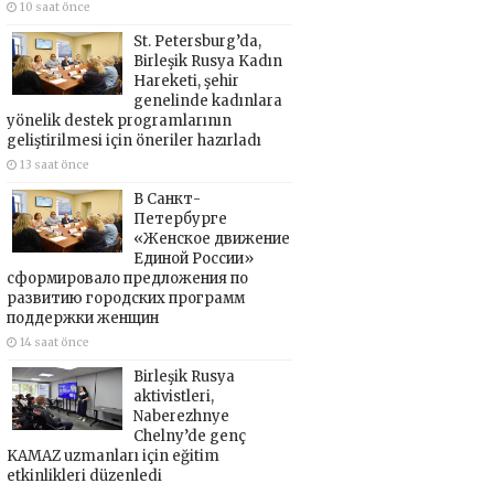
10 saat önce
St. Petersburg’da,
Birleşik Rusya Kadın
Hareketi, şehir
genelinde kadınlara
yönelik destek programlarının
geliştirilmesi için öneriler hazırladı
13 saat önce
В Санкт-
Петербурге
«Женское движение
Единой России»
сформировало предложения по
развитию городских программ
поддержки женщин
14 saat önce
Birleşik Rusya
aktivistleri,
Naberezhnye
Chelny’de genç
KAMAZ uzmanları için eğitim
etkinlikleri düzenledi