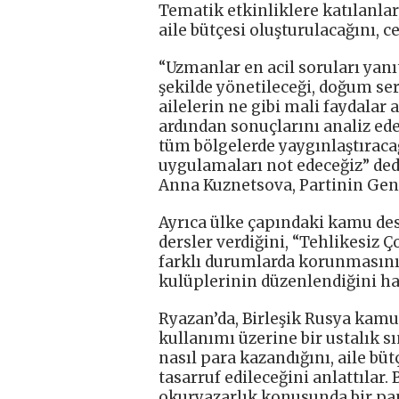
Tematik etkinliklere katılanlar,
aile bütçesi oluşturulacağını, c
“Uzmanlar en acil soruları yanıt
şekilde yönetileceği, doğum se
ailelerin ne gibi mali faydalar
ardından sonuçlarını analiz ede
tüm bölgelerde yaygınlaştıraca
uygulamaları not edeceğiz” ded
Anna Kuznetsova, Partinin Gene
Ayrıca ülke çapındaki kamu de
dersler verdiğini, “Tehlikesiz 
farklı durumlarda korunmasının
kulüplerinin düzenlendiğini hat
Ryazan’da, Birleşik Rusya kamu
kullanımı üzerine bir ustalık s
nasıl para kazandığını, aile büt
tasarruf edileceğini anlattılar.
okuryazarlık konusunda bir pan