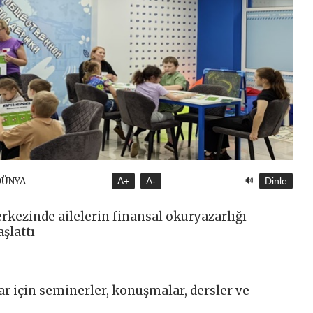
🔊
DÜNYA
A+
A-
Dinle
rkezinde ailelerin finansal okuryazarlığı
şlattı
r için seminerler, konuşmalar, dersler ve