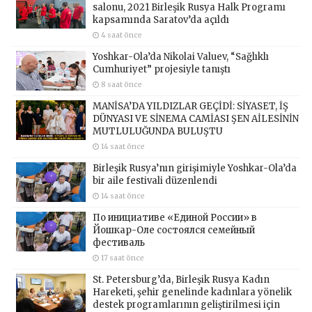
salonu, 2021 Birleşik Rusya Halk Programı
kapsamında Saratov’da açıldı
4 saat önce
Yoshkar-Ola’da Nikolai Valuev, “Sağlıklı
Cumhuriyet” projesiyle tanıştı
8 saat önce
MANİSA’DA YILDIZLAR GEÇİDİ: SİYASET, İŞ
DÜNYASI VE SİNEMA CAMİASI ŞEN AİLESİNİN
MUTLULUĞUNDA BULUŞTU
14 saat önce
Birleşik Rusya’nın girişimiyle Yoshkar-Ola’da
bir aile festivali düzenlendi
14 saat önce
По инициативе «Единой России» в
Йошкар-Оле состоялся семейный
фестиваль
17 saat önce
St. Petersburg’da, Birleşik Rusya Kadın
Hareketi, şehir genelinde kadınlara yönelik
destek programlarının geliştirilmesi için