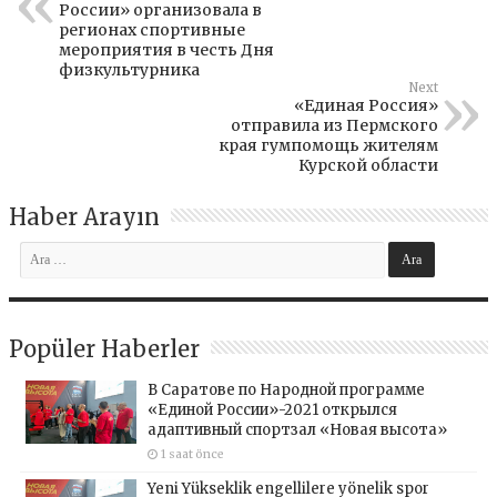
России» организовала в
регионах спортивные
мероприятия в честь Дня
физкультурника
Next
«Единая Россия»
отправила из Пермского
края гумпомощь жителям
Курской области
Haber Arayın
Popüler Haberler
В Саратове по Народной программе
«Единой России»-2021 открылся
адаптивный спортзал «Новая высота»
1 saat önce
Yeni Yükseklik engellilere yönelik spor