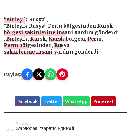
“Birleşik Rusya”
,
“Birleşik Rusya” Perm bölgesinden Kursk
bölgesi sakinlerine insani yardım gönderdi
,
Birleşik
,
Kursk
,
Kursk bölgesi
,
Perm
,
Perm bölgesinden
,
Rusya
,
sakinlerine insani yardım gönderdi
Paylaş:
Facebook
Twitter
WhatsApp
Pinterest
Previous
«Молодая Гвардия Единой