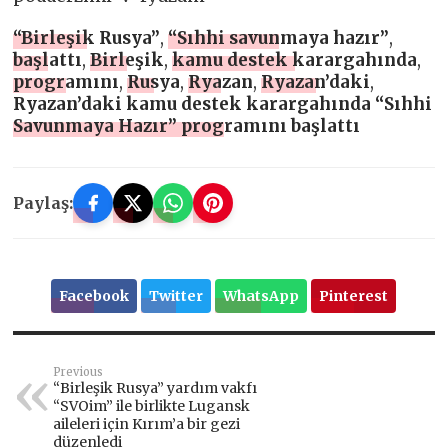
“Birleşik Rusya”
,
“Sıhhi savunmaya hazır”
,
başlattı
,
Birleşik
,
kamu destek karargahında
,
programını
,
Rusya
,
Ryazan
,
Ryazan’daki
,
Ryazan’daki kamu destek karargahında “Sıhhi
Savunmaya Hazır” programını başlattı
Paylaş:
Facebook
Twitter
WhatsApp
Pinterest
Previous
“Birleşik Rusya” yardım vakfı
“SVOim” ile birlikte Lugansk
aileleri için Kırım’a bir gezi
düzenledi