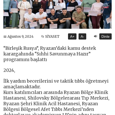
🔊
📅 Ağustos 9, 2024
📂 SİYASET
A+
A-
Dinle
“Birleşik Rusya”, Ryazan’daki kamu destek
karargahında “Sıhhi Savunmaya Hazır”
programını başlattı
2024,
İlk yardım becerilerini ve taktik tıbbı öğretmeyi
amaçlamaktadır.
Kurs katılımcıları arasında Ryazan Bölge Klinik
Hastanesi, Shilovsky Bölgelerarası Tıp Merkezi,
Ryazan Şehri Klinik Acil Hastanesi, Ryazan
Bölgesi Bölgesel Afet Tıbbı Merkezi’nden