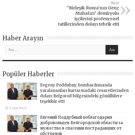
Next
“Birleşik Rusya’nın Genç
Muhafızı” demiryolu
işçilerini profesyonel
tatillerinden dolayı tebrik etti
Haber Arayın
Popüler Haberler
Evgeny Poddubny, bombardımanda
yaralananları kurtarmadaki cesaretlerinden
dolayı Belgorod bölgesindeki gönüllülere
teşekkür etti
2 saat önce
Евгений Поддубный поблагодарил
добровольцев Белгородской области за
мужество в спасении пострадавших от
обстрелов