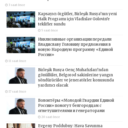
3 saat önce
Kapsayıcı örgütler, Birleşik Rusya’nın yeni
Halk Programı için Vladislav Golovin’e
teklifler sundu
5 saat önce
Инклюзивные организации передали
Владиславу Головину предложения в
новую Народную программу «Единой
России»
11 saat önce
Birleşik Rusya Genç Muhafızları’ndan
gönüllüler, Belgorod sakinlerine yangın
söndürücüler ve jeneratörler konusunda
yardımcı olacak
17 saat önce
Волонтёры «Молодой Гвардии Единой
России» помогут белгородцам с
огнетушителями и генераторами
20 saat önce
Evgeny Poddubny: Hava Savunma