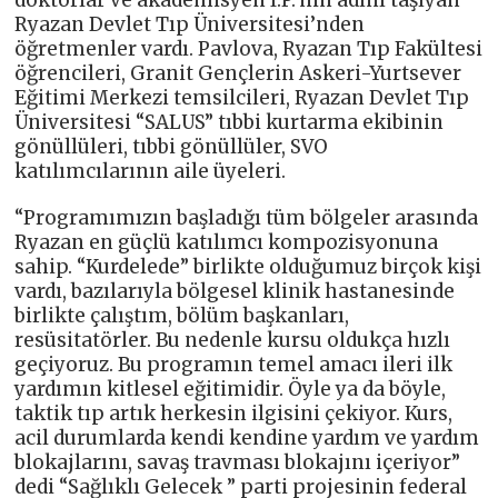
doktorlar ve akademisyen I.P.’nin adını taşıyan
Ryazan Devlet Tıp Üniversitesi’nden
öğretmenler vardı. Pavlova, Ryazan Tıp Fakültesi
öğrencileri, Granit Gençlerin Askeri-Yurtsever
Eğitimi Merkezi temsilcileri, Ryazan Devlet Tıp
Üniversitesi “SALUS” tıbbi kurtarma ekibinin
gönüllüleri, tıbbi gönüllüler, SVO
katılımcılarının aile üyeleri.
“Programımızın başladığı tüm bölgeler arasında
Ryazan en güçlü katılımcı kompozisyonuna
sahip. “Kurdelede” birlikte olduğumuz birçok kişi
vardı, bazılarıyla bölgesel klinik hastanesinde
birlikte çalıştım, bölüm başkanları,
resüsitatörler. Bu nedenle kursu oldukça hızlı
geçiyoruz. Bu programın temel amacı ileri ilk
yardımın kitlesel eğitimidir. Öyle ya da böyle,
taktik tıp artık herkesin ilgisini çekiyor. Kurs,
acil durumlarda kendi kendine yardım ve yardım
blokajlarını, savaş travması blokajını içeriyor”
dedi “Sağlıklı Gelecek ” parti projesinin federal