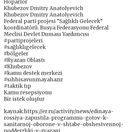
Hoparlör
Khubezov Dmitry Anatolyevich
Khubezov Dmitry Anatolyevich
Federal parti projesi “Sağlıklı Gelecek”
koordinatörü. Rusya Federasyonu Federal
Meclisi Devlet Duması Yardımcısı
#partiprojeleri
#sağlıklıgelecek
#bölgeler
#Ryazan Oblastı
#Khubezov
#kamu destek merkezi
#sıhhisavunmayahazır
#taktik tıp
Kamu resepsiyonu
Bir istek oluştur
kaynak:https://er.ru/activity/news/edinaya-
rossiya-zapustila-programmu-gotov-k-
sanitarnoj-oborone-v-shtabe-obshestvennoj-
podderzhki-v-ryazani