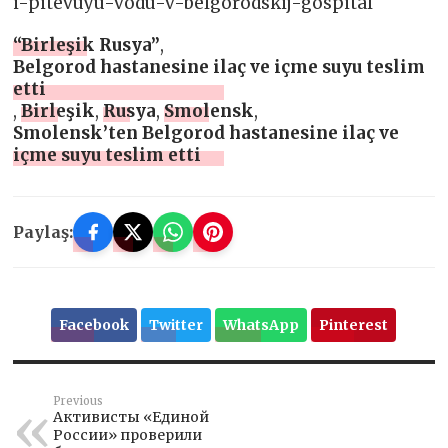
i-pitevuyu-vodu-v-belgorodskij-gospital
“Birleşik Rusya”
,
Belgorod hastanesine ilaç ve içme suyu teslim
etti
,
Birleşik
,
Rusya
,
Smolensk
,
Smolensk’ten Belgorod hastanesine ilaç ve
içme suyu teslim etti
Paylaş:
Facebook
Twitter
WhatsApp
Pinterest
Previous
Активисты «Единой
России» проверили