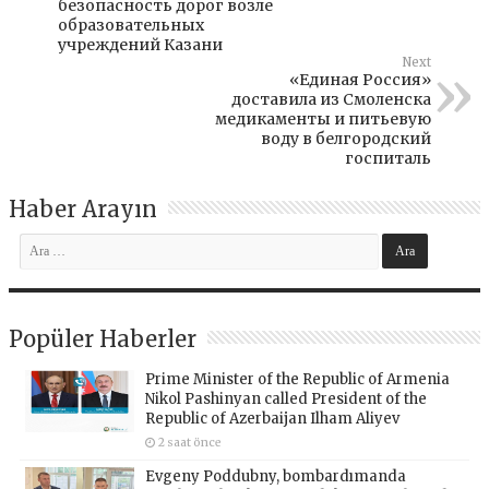
безопасность дорог возле
образовательных
учреждений Казани
Next
«Единая Россия»
доставила из Смоленска
медикаменты и питьевую
воду в белгородский
госпиталь
Haber Arayın
Popüler Haberler
Prime Minister of the Republic of Armenia
Nikol Pashinyan called President of the
Republic of Azerbaijan Ilham Aliyev
2 saat önce
Evgeny Poddubny, bombardımanda