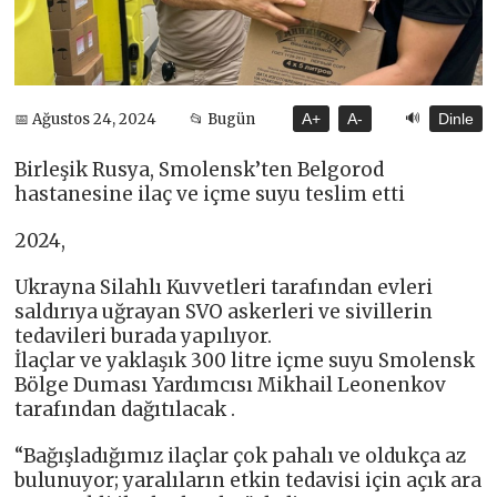
🔊
📅 Ağustos 24, 2024
📂 Bugün
A+
A-
Dinle
Birleşik Rusya, Smolensk’ten Belgorod
hastanesine ilaç ve içme suyu teslim etti
2024,
Ukrayna Silahlı Kuvvetleri tarafından evleri
saldırıya uğrayan SVO askerleri ve sivillerin
tedavileri burada yapılıyor.
İlaçlar ve yaklaşık 300 litre içme suyu Smolensk
Bölge Duması Yardımcısı Mikhail Leonenkov
tarafından dağıtılacak .
“Bağışladığımız ilaçlar çok pahalı ve oldukça az
bulunuyor; yaralıların etkin tedavisi için açık ara