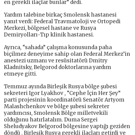
en gerekli ilaçlar bunlar” dedi.
Yardım talebine birkaç Smolensk hastanesi
yanıt verdi: Federal Travmatoloji ve Ortopedi
Merkezi, bölgesel hastane ve Rusya
Demiryolları-Tıp klinik hastanesi.
Ayrıca, “sahada” çalışma konusunda paha
biçilmez deneyime sahip olan Federal Merkez’in
anestezi uzmanı ve resüsitatörü Dmitry
Kladnitsky, Belgorod doktorlarına yardım
etmeye gitti.
Temmuz ayında Birleşik Rusya bölge şubesi
sekreteri Igor Lyakhov , “Cephe İçin Her Şey”
parti projesinin koordinatörü Senatör Artyom
Malashchenkov ve bölge şubesi sekreter
yardımcısı, Smolensk Bölge milletvekili
olduğunu hatırlatalım. Duma Sergei
Sheludyakov Belgorod bölgesine yaptığı geziden
döndü . Birleşik Rusya gerekli ilaçları getirdi ve