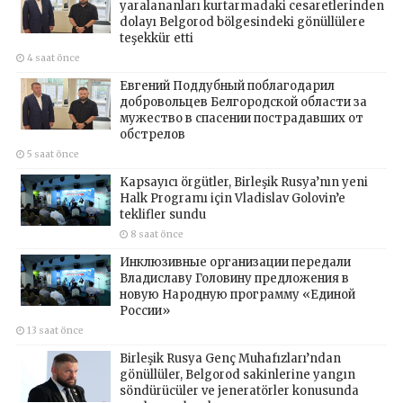
yaralananları kurtarmadaki cesaretlerinden
dolayı Belgorod bölgesindeki gönüllülere
teşekkür etti
4 saat önce
Евгений Поддубный поблагодарил
добровольцев Белгородской области за
мужество в спасении пострадавших от
обстрелов
5 saat önce
Kapsayıcı örgütler, Birleşik Rusya’nın yeni
Halk Programı için Vladislav Golovin’e
teklifler sundu
8 saat önce
Инклюзивные организации передали
Владиславу Головину предложения в
новую Народную программу «Единой
России»
13 saat önce
Birleşik Rusya Genç Muhafızları’ndan
gönüllüler, Belgorod sakinlerine yangın
söndürücüler ve jeneratörler konusunda