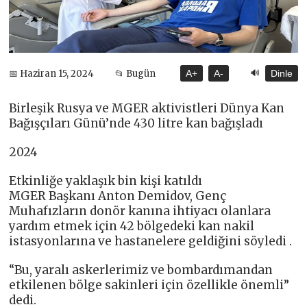
🔊
📅 Haziran 15, 2024
📂 Bugün
A+
A-
Dinle
Birleşik Rusya ve MGER aktivistleri Dünya Kan
Bağışçıları Günü’nde 430 litre kan bağışladı
2024
Etkinliğe yaklaşık bin kişi katıldı
MGER Başkanı Anton Demidov, Genç
Muhafızların donör kanına ihtiyacı olanlara
yardım etmek için 42 bölgedeki kan nakil
istasyonlarına ve hastanelere geldiğini söyledi .
“Bu, yaralı askerlerimiz ve bombardımandan
etkilenen bölge sakinleri için özellikle önemli”
dedi.