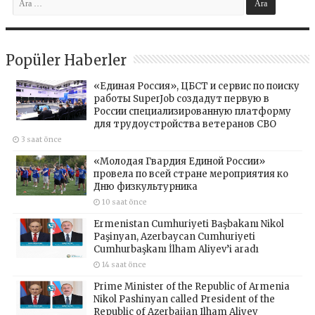
Popüler Haberler
«Единая Россия», ЦБСТ и сервис по поиску
работы SuperJob создадут первую в
России специализированную платформу
для трудоустройства ветеранов СВО
3 saat önce
«Молодая Гвардия Единой России»
провела по всей стране мероприятия ко
Дню физкультурника
10 saat önce
Ermenistan Cumhuriyeti Başbakanı Nikol
Paşinyan, Azerbaycan Cumhuriyeti
Cumhurbaşkanı İlham Aliyev’i aradı
14 saat önce
Prime Minister of the Republic of Armenia
Nikol Pashinyan called President of the
Republic of Azerbaijan Ilham Aliyev