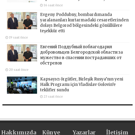
16 saat önce
Evgeny Poddubny, bombardımanda
yaralananları kurtarmadaki cesaretlerinden
dolayı Belgorod bölgesindeki gönüllülere
teşekkür etti
19 saat önce
Евгений Поддубный поблагодарил
добровольцев Белгородской области за
мужество в спасении пострадавших от
обстрелов
20 saat önce
Kapsayıcı örgütler, Birleşik Rusya’nın yeni
Halk Programı için Vladislav Golovin’e
teklifler sundu
23 saat önce
Hakkımızda
Künye
Yazarlar
İletişim