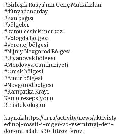
#Birleşik Rusya’nın Genç Muhafızları
#dünyadonorday
#kan bağışı
#bölgeler
#kamu destek merkezi
#Vologda Bölgesi
#Voronej bölgesi
#Nijniy Novgorod Bölgesi
#Ulyanovsk bölgesi
#Mordovya Cumhuriyeti
#Omsk bölgesi
#Amur bölgesi
#Novgorod bölgesi
#Kamçatka Krayı
Kamu resepsiyonu
Bir istek oluştur
kaynak:https://er.ru/activity/news/aktivisty-
edinoj-rossii-i-mger-vo-vsemirnyj-den-
donora-sdali-430-litrov-krovi