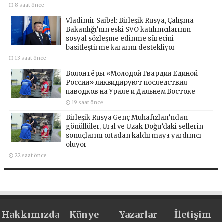
8 saat önce
Vladimir Saibel: Birleşik Rusya, Çalışma
Bakanlığı’nın eski SVO katılımcılarının
sosyal sözleşme edinme sürecini
basitleştirme kararını destekliyor
13 saat önce
Волонтёры «Молодой Гвардии Единой
России» ликвидируют последствия
паводков на Урале и Дальнем Востоке
19 saat önce
Birleşik Rusya Genç Muhafızları’ndan
gönüllüler, Ural ve Uzak Doğu’daki sellerin
sonuçlarını ortadan kaldırmaya yardımcı
oluyor
22 saat önce
Hakkımızda
Künye
Yazarlar
İletişim