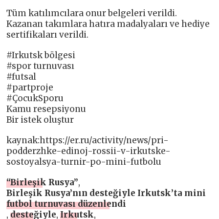
Tüm katılımcılara onur belgeleri verildi.
Kazanan takımlara hatıra madalyaları ve hediye
sertifikaları verildi.
#Irkutsk bölgesi
#spor turnuvası
#futsal
#partproje
#ÇocukSporu
Kamu resepsiyonu
Bir istek oluştur
kaynak:https://er.ru/activity/news/pri-
podderzhke-edinoj-rossii-v-irkutske-
sostoyalsya-turnir-po-mini-futbolu
“Birleşik Rusya”
,
Birleşik Rusya’nın desteğiyle Irkutsk’ta mini
futbol turnuvası düzenlendi
,
desteğiyle
,
Irkutsk
,