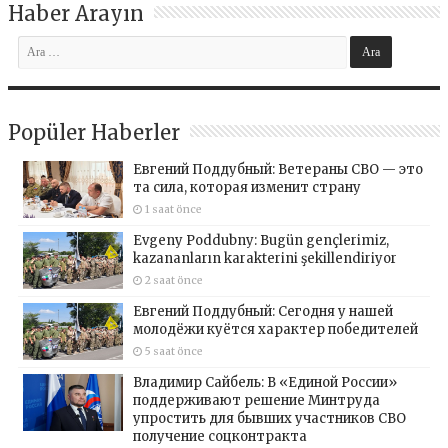
Haber Arayın
Popüler Haberler
Евгений Поддубный: Ветераны СВО — это
та сила, которая изменит страну
1 saat önce
Evgeny Poddubny: Bugün gençlerimiz,
kazananların karakterini şekillendiriyor
2 saat önce
Евгений Поддубный: Сегодня у нашей
молодёжи куётся характер победителей
5 saat önce
Владимир Сайбель: В «Единой России»
поддерживают решение Минтруда
упростить для бывших участников СВО
получение соцконтракта