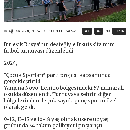
🔊
📅 Ağustos 28, 2024
📂 KÜLTÜR SANAT
A+
A-
Dinle
Birleşik Rusya’nın desteğiyle Irkutsk’ta mini
futbol turnuvası düzenlendi
2024,
“Çocuk Sporları” parti projesi kapsamında
gerçekleştirildi
Yarışma Novo-Lenino bölgesindeki 57 numaralı
okulda düzenlendi. Turnuvaya şehrin diğer
bölgelerinden de çok sayıda genç sporcu özel
olarak geldi.
9-12, 13-15 ve 16-18 yaş olmak üzere üç yaş
grubunda 34 takım galibiyet için yarıştı.