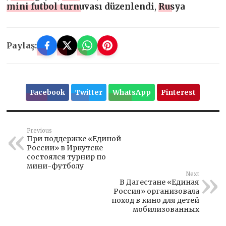
mini futbol turnuvası düzenlendi
,
Rusya
Paylaş:
Facebook
Twitter
WhatsApp
Pinterest
Previous
При поддержке «Единой
России» в Иркутске
состоялся турнир по
мини-футболу
Next
В Дагестане «Единая
Россия» организовала
поход в кино для детей
мобилизованных