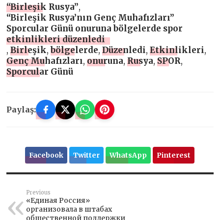
“Birleşik Rusya”
,
“Birleşik Rusya’nın Genç Muhafızları”
Sporcular Günü onuruna bölgelerde spor
etkinlikleri düzenledi
,
Birleşik
,
bölgelerde
,
Düzenledi
,
Etkinlikleri
,
Genç Muhafızları
,
onuruna
,
Rusya
,
SPOR
,
Sporcular Günü
Paylaş:
Facebook
Twitter
WhatsApp
Pinterest
Previous
«Единая Россия»
организовала в штабах
общественной поддержки