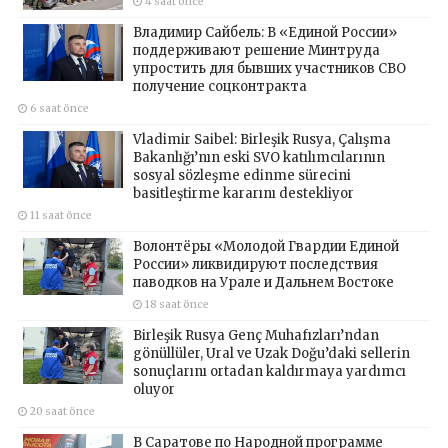
4 saat önce
Владимир Сайбель: В «Единой России»
поддерживают решение Минтруда
упростить для бывших участников СВО
получение соцконтракта
6 saat önce
Vladimir Saibel: Birleşik Rusya, Çalışma
Bakanlığı’nın eski SVO katılımcılarının
sosyal sözleşme edinme sürecini
basitleştirme kararını destekliyor
11 saat önce
Волонтёры «Молодой Гвардии Единой
России» ликвидируют последствия
паводков на Урале и Дальнем Востоке
18 saat önce
Birleşik Rusya Genç Muhafızları’ndan
gönüllüler, Ural ve Uzak Doğu’daki sellerin
sonuçlarını ortadan kaldırmaya yardımcı
oluyor
20 saat önce
В Саратове по Народной программе