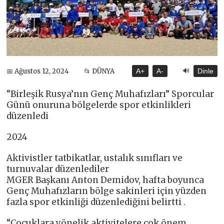
🔊
📅 Ağustos 12, 2024
📂 DÜNYA
A+
A-
Dinle
“Birleşik Rusya’nın Genç Muhafızları” Sporcular
Günü onuruna bölgelerde spor etkinlikleri
düzenledi
2024
Aktivistler tatbikatlar, ustalık sınıfları ve
turnuvalar düzenlediler
MGER Başkanı Anton Demidov, hafta boyunca
Genç Muhafızların bölge sakinleri için yüzden
fazla spor etkinliği düzenlediğini belirtti .
“Çocuklara yönelik aktivitelere çok önem