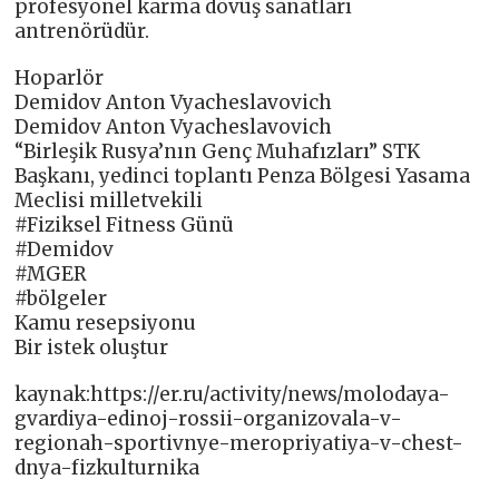
profesyonel karma dövüş sanatları
antrenörüdür.
Hoparlör
Demidov Anton Vyacheslavovich
Demidov Anton Vyacheslavovich
“Birleşik Rusya’nın Genç Muhafızları” STK
Başkanı, yedinci toplantı Penza Bölgesi Yasama
Meclisi milletvekili
#Fiziksel Fitness Günü
#Demidov
#MGER
#bölgeler
Kamu resepsiyonu
Bir istek oluştur
kaynak:https://er.ru/activity/news/molodaya-
gvardiya-edinoj-rossii-organizovala-v-
regionah-sportivnye-meropriyatiya-v-chest-
dnya-fizkulturnika