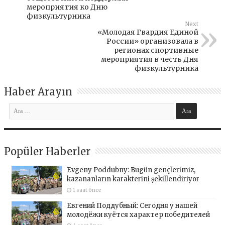
мероприятия ко Дню
физкультурника
Next
«Молодая Гвардия Единой
России» организовала в
регионах спортивные
мероприятия в честь Дня
физкультурника
Haber Arayın
Popüler Haberler
Evgeny Poddubny: Bugün gençlerimiz,
kazananların karakterini şekillendiriyor
1 saat önce
Евгений Поддубный: Сегодня у нашей
молодёжи куётся характер победителей