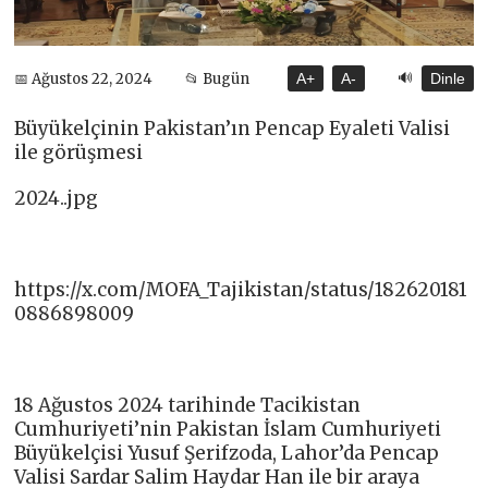
🔊
📅 Ağustos 22, 2024
📂 Bugün
A+
A-
Dinle
Büyükelçinin Pakistan’ın Pencap Eyaleti Valisi
ile görüşmesi
2024..jpg
https://x.com/MOFA_Tajikistan/status/182620181
0886898009
18 Ağustos 2024 tarihinde Tacikistan
Cumhuriyeti’nin Pakistan İslam Cumhuriyeti
Büyükelçisi Yusuf Şerifzoda, Lahor’da Pencap
Valisi Sardar Salim Haydar Han ile bir araya