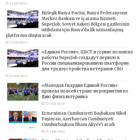
2 saat önce
Birleşik Rusya Partisi, Rusya Federasyonu
Merkez Bankası ve iş arama hizmeti
SuperJob, Sovyet Askeri Bölgesi gazilerinin
istihdamı için Rusya’da ilk uzmanlaşmış
platformu oluşturacak
2 saat önce
«Единая Россия», ЦБСТ и сервис по поиску
работы SuperJob создадут первую в
России специализированную платформу
для трудоустройства ветеранов СВО
6 saat önce
«Молодая Гвардия Единой России»
провела по всей стране мероприятия ко
Дню физкультурника
12 saat önce
Ermenistan Cumhuriyeti Başbakanı Nikol
Paşinyan, Azerbaycan Cumhuriyeti
Cumhurbaşkanı İlham Aliyev’i aradı
16 saat önce