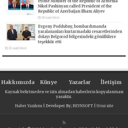
Prime Minister of the Republic of Armenia
Nikol Pashinyan called President of the
Republic of Azerbaijan Ilham Aliyev
18 saat önce
Evgeny Poddubny, bombardımanda
yaralananları kurtarmadaki cesaretlerinden
dolayı Belgorod bölgesindeki gönüllülere
teşekkür etti
21 saat önce
Hakkımızda
Künye
Yazarlar
İletişim
Kaynak belirtmeden ve izin almadan haberlerin kopyalanması
yasaktır.
Haber Yazılımı
| Developer By;
BEYNSOFT
|
Ucuz site