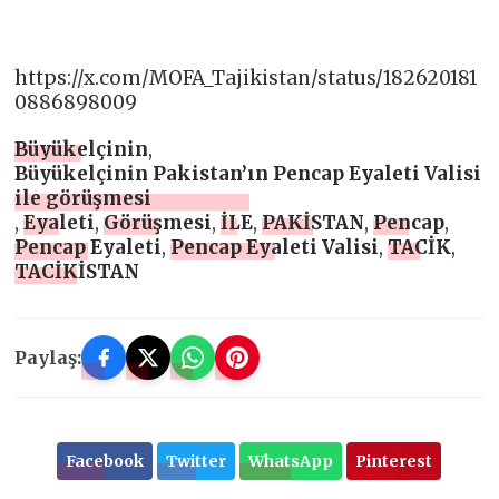
https://x.com/MOFA_Tajikistan/status/182620181
0886898009
Büyükelçinin
,
Büyükelçinin Pakistan’ın Pencap Eyaleti Valisi
ile görüşmesi
,
Eyaleti
,
Görüşmesi
,
İLE
,
PAKİSTAN
,
Pencap
,
Pencap Eyaleti
,
Pencap Eyaleti Valisi
,
TACİK
,
TACİKİSTAN
Paylaş:
Facebook
Twitter
WhatsApp
Pinterest