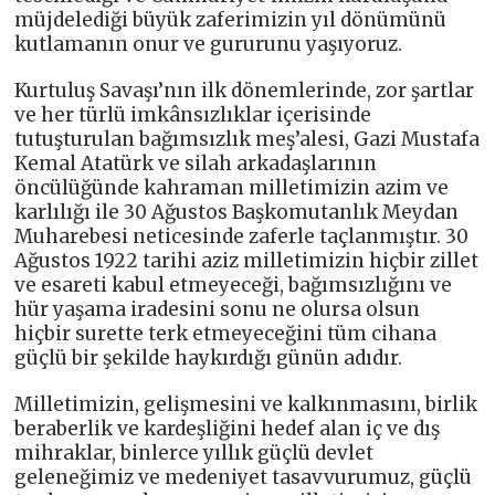
müjdelediği büyük zaferimizin yıl dönümünü
kutlamanın onur ve gururunu yaşıyoruz.
Kurtuluş Savaşı’nın ilk dönemlerinde, zor şartlar
ve her türlü imkânsızlıklar içerisinde
tutuşturulan bağımsızlık meş’alesi, Gazi Mustafa
Kemal Atatürk ve silah arkadaşlarının
öncülüğünde kahraman milletimizin azim ve
karlılığı ile 30 Ağustos Başkomutanlık Meydan
Muharebesi neticesinde zaferle taçlanmıştır. 30
Ağustos 1922 tarihi aziz milletimizin hiçbir zillet
ve esareti kabul etmeyeceği, bağımsızlığını ve
hür yaşama iradesini sonu ne olursa olsun
hiçbir surette terk etmeyeceğini tüm cihana
güçlü bir şekilde haykırdığı günün adıdır.
Milletimizin, gelişmesini ve kalkınmasını, birlik
beraberlik ve kardeşliğini hedef alan iç ve dış
mihraklar, binlerce yıllık güçlü devlet
geleneğimiz ve medeniyet tasavvurumuz, güçlü