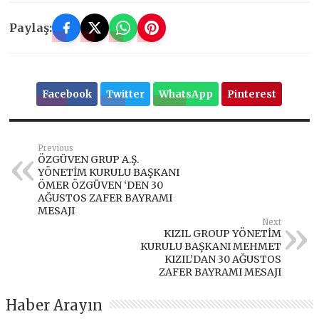
Paylaş:
Facebook
Twitter
WhatsApp
Pinterest
Previous
ÖZGÜVEN GRUP A.Ş.
YÖNETİM KURULU BAŞKANI
ÖMER ÖZGÜVEN ‘DEN 30
AĞUSTOS ZAFER BAYRAMI
MESAJI
Next
KIZIL GROUP YÖNETİM
KURULU BAŞKANI MEHMET
KIZIL’DAN 30 AĞUSTOS
ZAFER BAYRAMI MESAJI
Haber Arayın