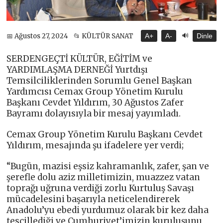
🔊
📅 Ağustos 27, 2024
📂 KÜLTÜR SANAT
A+
A-
Dinle
SERDENGEÇTİ KÜLTÜR, EĞİTİM ve
YARDIMLAŞMA DERNEĞİ Yurtdışı
Temsilciliklerinden Sorumlu Genel Başkan
Yardımcısı Cemax Group Yönetim Kurulu
Başkanı Cevdet Yıldırım, 30 Ağustos Zafer
Bayramı dolayısıyla bir mesaj yayımladı.
Cemax Group Yönetim Kurulu Başkanı Cevdet
Yıldırım, mesajında şu ifadelere yer verdi;
“Bugün, mazisi eşsiz kahramanlık, zafer, şan ve
şerefle dolu aziz milletimizin, muazzez vatan
toprağı uğruna verdiği zorlu Kurtuluş Savaşı
mücadelesini başarıyla neticelendirerek
Anadolu’yu ebedi yurdumuz olarak bir kez daha
tescillediği ve Cumhuriyet’imizin kuruluşunu