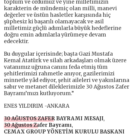
toplum ve ordumuz ve yine milletimizin
karakterin de mündemiç olan milli, manevi
değerler ve üstün hasletler karşısında hiç
şüphesiz ki başarılı olamayacak ve asil
milletimiz güçlü adımlarla büyük hedeflerine
doğru emin adımlarla yürümeye devam
edecektir.
Bu duygular içerisinde; başta Gazi Mustafa
Kemal Atatürk ve silah arkadaşları olmak üzere
vatanımız uğruna canını feda etmiş tüm
şehitlerimizi rahmetle anıyor, gazilerimizi
minnetle yâd ediyor, şehit aileleri ve yakınlarına
sabır ve metanet dileklerimizle 30 Ağustos Zafer
Bayramı’mızı kutluyorum.”
ENES YILDIRIM -ANKARA
30 AĞUSTOS ZAFER BAYRAMI MESAJI
,
30 Ağustos Zafer Bayramı
,
CEMAX GROUP YÖNETİM KURULU BAŞKANI