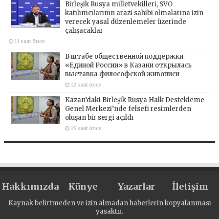
Birleşik Rusya milletvekilleri, SVO
katılımcılarının arazi sahibi olmalarına izin
verecek yasal düzenlemeler üzerinde
çalışacaklar
11 saat önce
В штабе общественной поддержки
«Единой России» в Казани открылась
выставка философской живописи
12 saat önce
Kazan’daki Birleşik Rusya Halk Destekleme
Genel Merkezi’nde felsefi resimlerden
oluşan bir sergi açıldı
15 saat önce
Hakkımızda
Künye
Yazarlar
İletişim
Kaynak belirtmeden ve izin almadan haberlerin kopyalanması
yasaktır.