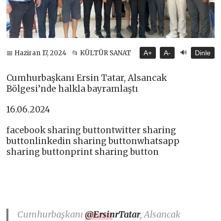
🔊
📅 Haziran 17, 2024
📂 KÜLTÜR SANAT
A+
A-
Dinle
Cumhurbaşkanı Ersin Tatar, Alsancak
Bölgesi’nde halkla bayramlaştı
16.06.2024
facebook sharing buttontwitter sharing
buttonlinkedin sharing buttonwhatsapp
sharing buttonprint sharing button
Cumhurbaşkanı
@ErsinrTatar
, Alsancak