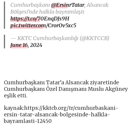
Cumhurbaşkanı
@ErsinrTatar
, Alsancak
Bölgesi’nde halkla bayramlaştı
https://t.co/70EnqDJs9H
pic.twitter.com/CrorOv5xc5
— KKTC Cumhurbaşkanlığı (@KKTCCB)
June 16, 2024
Cumhurbaşkanı Tatar’a Alsancak ziyaretinde
Cumhurbaşkanı Özel Danışmanı Muslu Akgüney
eşlik etti.
kaynak:https://kktcb.org/tr/cumhurbaskani-
ersin-tatar-alsancak-bolgesinde-halkla-
bayramlasti-12450