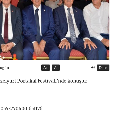
🔊
Bugün
A+
A-
Dinle
elyurt Portakal Festivali’nde konuştu:
805537704001651176