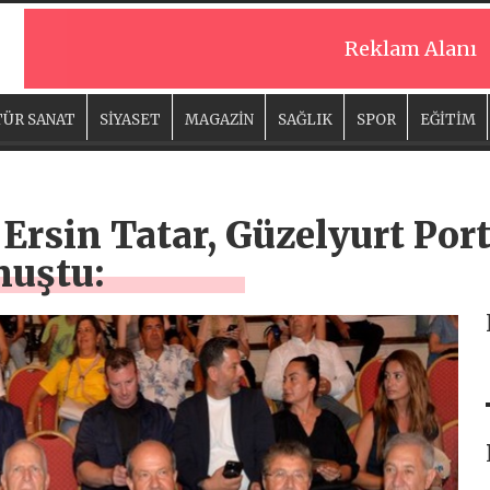
Reklam Alanı
ÜR SANAT
SİYASET
MAGAZİN
SAĞLIK
SPOR
EĞİTİM
rsin Tatar, Güzelyurt Por
nuştu: