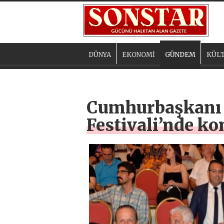
DÜNYA
EKONOMİ
GÜNDEM
KÜLT
Cumhurbaşkanı E
Festivali’nde ko