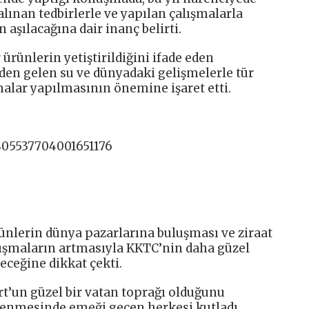
alınan tedbirlerle ve yapılan çalışmalarla
 aşılacağına dair inanç belirti.
ürünlerin yetiştirildiğini ifade eden
en gelen su ve dünyadaki gelişmelerle tür
malar yapılmasının önemine işaret etti.
805537704001651176
ünlerin dünya pazarlarına buluşması ve ziraat
lışmaların artmasıyla KKTC’nin daha güzel
eceğine dikkat çekti.
t’un güzel bir vatan toprağı olduğunu
lenmesinde emeği geçen herkesi kutladı.