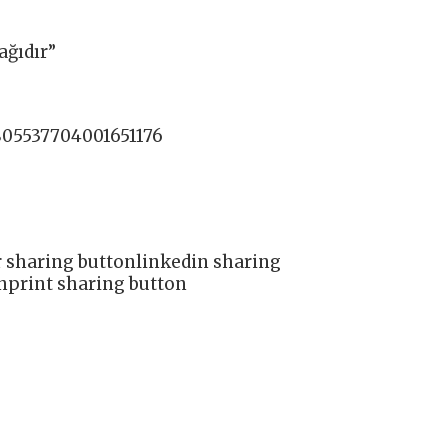
ağıdır”
805537704001651176
r sharing buttonlinkedin sharing
nprint sharing button