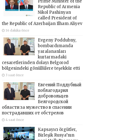
Prime Minister of the
Republic of Armenia
Nikol Pashinyan
called President of
the Republic of Azerbaijan Ilham Aliyev
16 dakika önce
Evgeny Poddubny,
bombardımanda
yaralananları
kurtarmadaki
cesaretlerinden dolayı Belgorod
bölgesindeki gönüllülere teşekkür etti
3 saat önce
Евгений Поддубный
поблагодарил
добровольцев
Белгородской
области за мужество в спасении
пострадавших от обстрелов
4 saat önce
Kapsayıcı örgütler,
Birleşik Rusya’nın