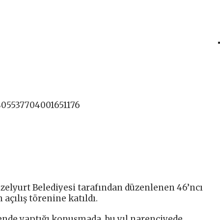
805537704001651176
elyurt Belediyesi tarafından düzenlenen 46’ncı
 açılış törenine katıldı.
nde yaptığı konuşmada, bu yıl narenciyede