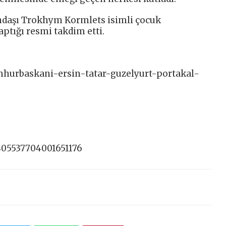
andaşı Trokhym Kormlets isimli çocuk
ptığı resmi takdim etti.
umhurbaskani-ersin-tatar-guzelyurt-portakal-
805537704001651176