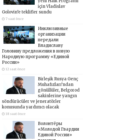
yeni Halk Programı
için Vladislav
Golovin’e teklifler sundu
7 saat önce
Инклюзивные
организации
передали
Владиславу
Головину предложения в новую
Народную программу «Единой
России»
12 saat önce
Birleşik Rusya Genç
Muhafızları’ndan
gönüllüler, Belgorod
sakinlerine yangın
söndürücüler ve jeneratörler
konusunda yardımcı olacak
18 saat önce
Волонтёры
«Молодой Гвардии
Единой России»