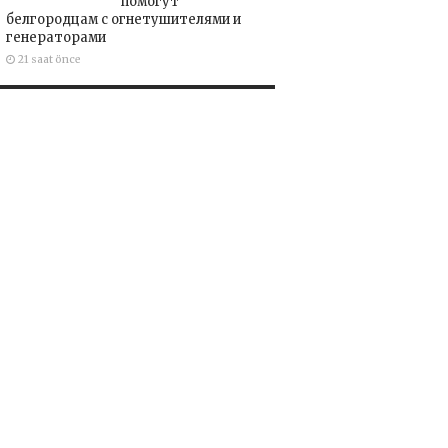
помогут
белгородцам с огнетушителями и
генераторами
21 saat önce