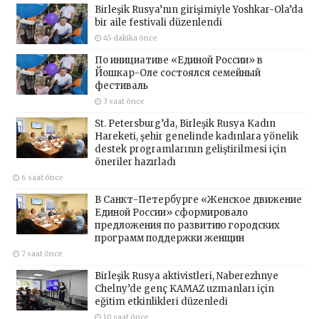
Birleşik Rusya’nın girişimiyle Yoshkar-Ola’da
bir aile festivali düzenlendi
45 dakika önce
По инициативе «Единой России» в
Йошкар-Оле состоялся семейный
фестиваль
3 saat önce
St. Petersburg’da, Birleşik Rusya Kadın
Hareketi, şehir genelinde kadınlara yönelik
destek programlarının geliştirilmesi için
öneriler hazırladı
6 saat önce
В Санкт-Петербурге «Женское движение
Единой России» сформировало
предложения по развитию городских
программ поддержки женщин
7 saat önce
Birleşik Rusya aktivistleri, Naberezhnye
Chelny’de genç KAMAZ uzmanları için
eğitim etkinlikleri düzenledi
10 saat önce