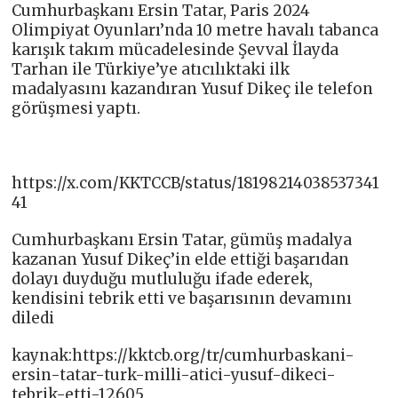
Cumhurbaşkanı Ersin Tatar, Paris 2024
Olimpiyat Oyunları’nda 10 metre havalı tabanca
karışık takım mücadelesinde Şevval İlayda
Tarhan ile Türkiye’ye atıcılıktaki ilk
madalyasını kazandıran Yusuf Dikeç ile telefon
görüşmesi yaptı.
https://x.com/KKTCCB/status/18198214038537341
41
Cumhurbaşkanı Ersin Tatar, gümüş madalya
kazanan Yusuf Dikeç’in elde ettiği başarıdan
dolayı duyduğu mutluluğu ifade ederek,
kendisini tebrik etti ve başarısının devamını
diledi
kaynak:https://kktcb.org/tr/cumhurbaskani-
ersin-tatar-turk-milli-atici-yusuf-dikeci-
tebrik-etti-12605