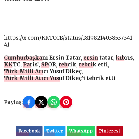
https://x.com/KKTCCB/status/18198214038537341
41
Cumhurbaşkanı Ersin Tatar
,
ersin tatar
,
kıbrıs
,
KKTC
,
Paris’
,
SPOR
,
tebrik
,
tebrik etti
,
Türk Milli Atıcı Yusuf Dikeç
,
Türk Milli Atıcı Yusuf Dikeç’i tebrik etti
Paylaş:
Facebook
Twitter
WhatsApp
Pinterest