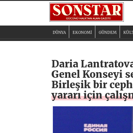
DÜNYA
EKONOMİ
GÜNDEM
KÜL
Daria Lantratova
Genel Konseyi s
Birleşik bir cep
yararı için çal