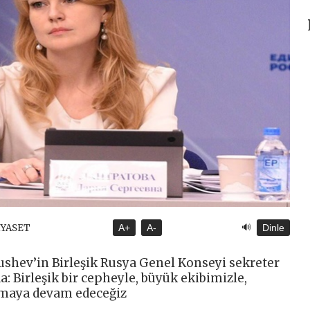
🔊
SİYASET
A+
A-
Dinle
ushev’in Birleşik Rusya Genel Konseyi sekreter
: Birleşik bir cepheyle, büyük ekibimizle,
ışmaya devam edeceğiz