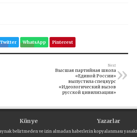
Twitter
WhatsApp
Pinterest
Next
Высшая партийная школа
«Единой России»
выпустила спецкурс
«Идеологический вызов
русской цивилизации»
Künye
Yazarlar
aynak belirtmeden ve izin almadan haberlerin kopyalanması yasaktı