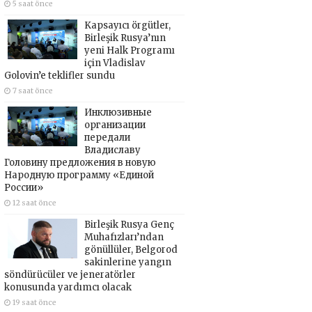
5 saat önce
Kapsayıcı örgütler,
Birleşik Rusya’nın
yeni Halk Programı
için Vladislav
Golovin’e teklifler sundu
7 saat önce
Инклюзивные
организации
передали
Владиславу
Головину предложения в новую
Народную программу «Единой
России»
12 saat önce
Birleşik Rusya Genç
Muhafızları’ndan
gönüllüler, Belgorod
sakinlerine yangın
söndürücüler ve jeneratörler
konusunda yardımcı olacak
19 saat önce