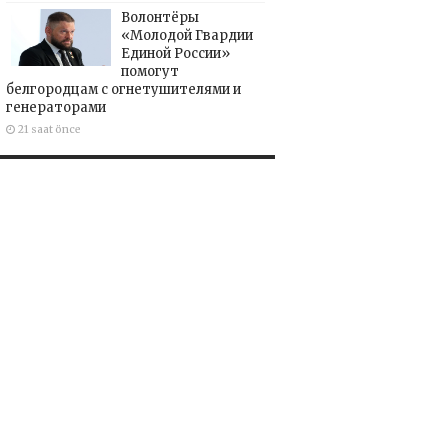
Волонтёры
«Молодой Гвардии
Единой России»
помогут
белгородцам с огнетушителями и
генераторами
21 saat önce