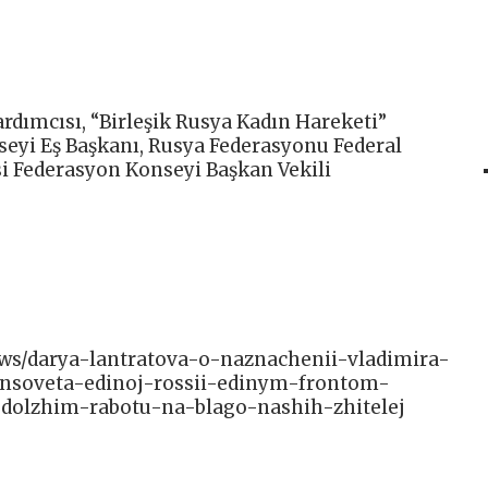
rdımcısı, “Birleşik Rusya Kadın Hareketi”
seyi Eş Başkanı, Rusya Federasyonu Federal
si Federasyon Konseyi Başkan Vekili
news/darya-lantratova-o-naznachenii-vladimira-
ensoveta-edinoj-rossii-edinym-frontom-
dolzhim-rabotu-na-blago-nashih-zhitelej