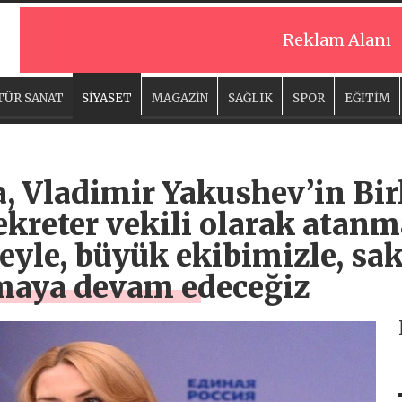
Reklam Alanı
TÜR SANAT
SİYASET
MAGAZİN
SAĞLIK
SPOR
EĞİTİM
, Vladimir Yakushev’in Bir
ekreter vekili olarak atan
heyle, büyük ekibimizle, sa
ışmaya devam edeceğiz