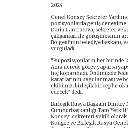
2024
Genel Konsey Sekreter Yardımc
pozisyonlarda geniş deneyime sa
Daria Lantratova, sekreter vek
çalışanları ile görüşmesinin a
Bölgesi’nin belediye başkanı, v
vurguladı.
“Bu pozisyonların her birinde 
Ama nerede görev yaparsa yapsı
hiç koparmadı. Önümüzde Fede
kararlarının uygulanması ve b
ekibimiz, birleşik bir cephe o
edecek” dedi.
Birleşik Rusya Başkanı Dmitry 
Cumhurbaşkanlığı Tam Yetkili 
Konseyi sekreteri vekili olarak 
Kongre ve Birleşik Rusya Gene