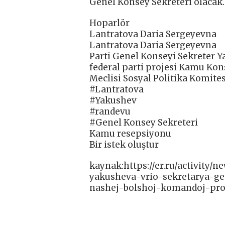
Genel Konsey Sekreteri olacak.
Hoparlör
Lantratova Daria Sergeyevna
Lantratova Daria Sergeyevna
Parti Genel Konseyi Sekreter Ya
federal parti projesi Kamu Kon
Meclisi Sosyal Politika Komite
#Lantratova
#Yakushev
#randevu
#Genel Konsey Sekreteri
Kamu resepsiyonu
Bir istek oluştur
kaynak:https://er.ru/activity/
yakusheva-vrio-sekretarya-g
nashej-bolshoj-komandoj-pro