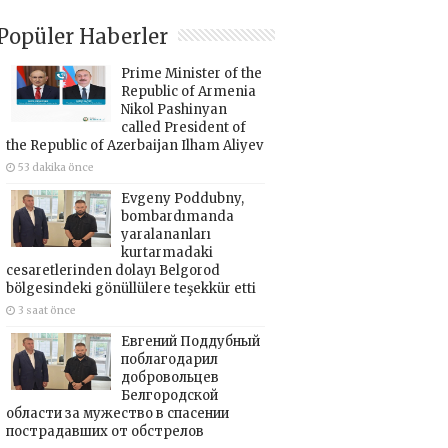
Popüler Haberler
Prime Minister of the
Republic of Armenia
Nikol Pashinyan
called President of
the Republic of Azerbaijan Ilham Aliyev
53 dakika önce
Evgeny Poddubny,
bombardımanda
yaralananları
kurtarmadaki
cesaretlerinden dolayı Belgorod
bölgesindeki gönüllülere teşekkür etti
3 saat önce
Евгений Поддубный
поблагодарил
добровольцев
Белгородской
области за мужество в спасении
пострадавших от обстрелов