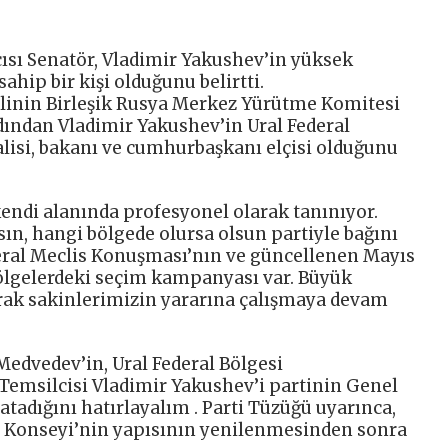
ısı Senatör, Vladimir Yakushev’in yüksek
hip bir kişi olduğunu belirtti.
ilinin Birleşik Rusya Merkez Yürütme Komitesi
rdından Vladimir Yakushev’in Ural Federal
alisi, bakanı ve cumhurbaşkanı elçisi olduğunu
kendi alanında profesyonel olarak tanınıyor.
n, hangi bölgede olursa olsun partiyle bağını
ral Meclis Konuşması’nın ve güncellenen Mayıs
ölgelerdeki seçim kampanyası var. Büyük
larak sakinlerimizin yararına çalışmaya devam
Medvedev’in, Ural Federal Bölgesi
Temsilcisi Vladimir Yakushev’i partinin Genel
atadığını hatırlayalım . Parti Tüzüğü uyarınca,
l Konseyi’nin yapısının yenilenmesinden sonra