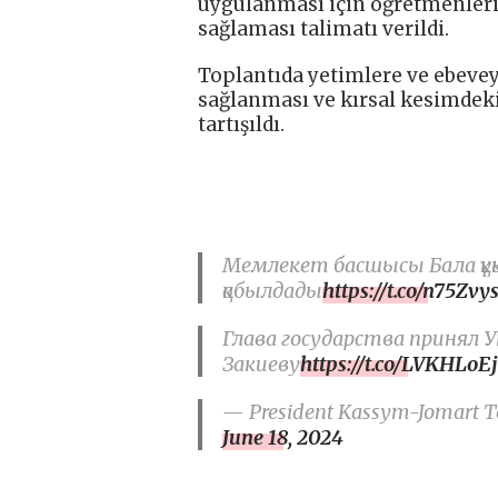
uygulanması için öğretmenleri
sağlaması talimatı verildi.
Toplantıda yetimlere ve ebev
sağlanması ve kırsal kesimdeki 
tartışıldı.
Мемлекет басшысы Бала құқ
қабылдады
https://t.co/n75Zvy
Глава государства принял 
Закиеву
https://t.co/LVKHLoEj
— President Kassym-Jomart To
June 18, 2024