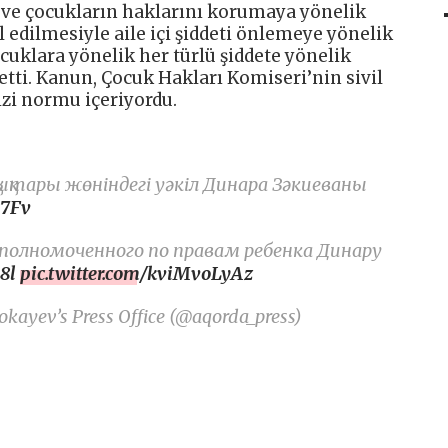
ve çocukların haklarını korumaya yönelik
 edilmesiyle aile içi şiddeti önlemeye yönelik
ocuklara yönelik her türlü şiddete yönelik
detti. Kanun, Çocuk Hakları Komiseri’nin sivil
dizi normu içeriyordu.
ықтары жөніндегі уәкіл Динара Зәкиеваны
s7Fv
Уполномоченного по правам ребенка Динару
8l
pic.twitter.com/kviMvoLyAz
kayev’s Press Office (@aqorda_press)