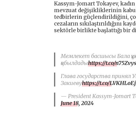
Kassym-Jomart Tokayev, kadın 
mevzuat değişikliklerinin kabul
tedbirlerin güçlendirildiğini, ç
cezaların sıkılaştırıldığını kay
sektörle birlikte başlattığı bir 
Мемлекет басшысы Бала құқ
қабылдады
https://t.co/n75Zvy
Глава государства принял 
Закиеву
https://t.co/LVKHLoEj
— President Kassym-Jomart To
June 18, 2024