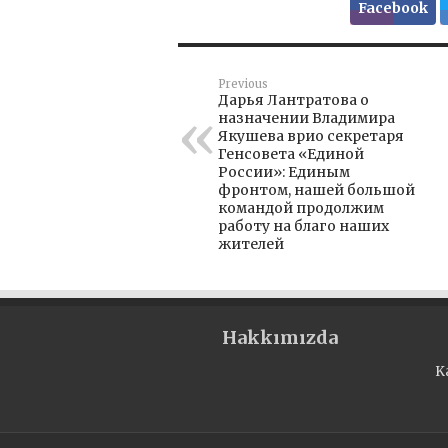
Facebook
Previous
Дарья Лантратова о
назначении Владимира
Якушева врио секретаря
Генсовета «Единой
России»: Единым
фронтом, нашей большой
командой продолжим
работу на благо наших
жителей
Hakkımızda
K