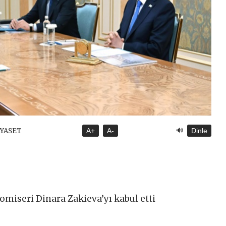
🔊
İYASET
A+
A-
Dinle
omiseri Dinara Zakieva’yı kabul etti