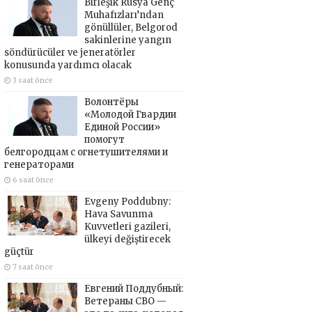
Birleşik Rusya Genç
Muhafızları’ndan
gönüllüler, Belgorod
sakinlerine yangın
söndürücüler ve jeneratörler
konusunda yardımcı olacak
3 saat önce
Волонтёры
«Молодой Гвардии
Единой России»
помогут
белгородцам с огнетушителями и
генераторами
6 saat önce
Evgeny Poddubny:
Hava Savunma
Kuvvetleri gazileri,
ülkeyi değiştirecek
güçtür
7 saat önce
Евгений Поддубный:
Ветераны СВО —