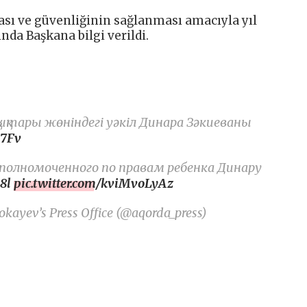
sı ve güvenliğinin sağlanması amacıyla yıl
nda Başkana bilgi verildi.
ықтары жөніндегі уәкіл Динара Зәкиеваны
s7Fv
Уполномоченного по правам ребенка Динару
8l
pic.twitter.com/kviMvoLyAz
kayev’s Press Office (@aqorda_press)