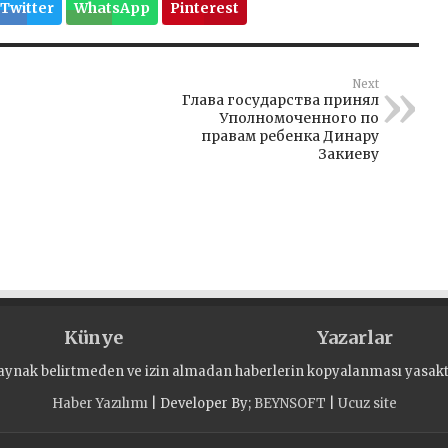
Twitter
WhatsApp
Pinterest
Next
Глава государства принял
Уполномоченного по
правам ребенка Динару
Закиеву
Künye
Yazarlar
aynak belirtmeden ve izin almadan haberlerin kopyalanması yasaktı
Haber Yazılımı
| Developer By;
BEYNSOFT
|
Ucuz site