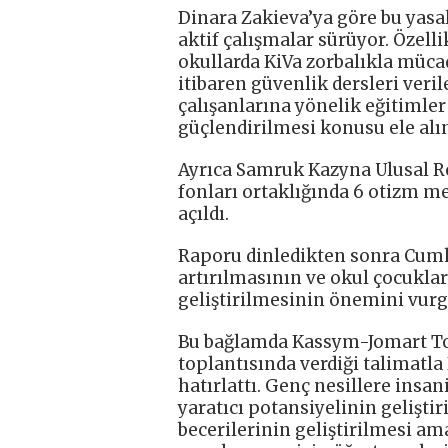
Dinara Zakieva’ya göre bu yas
aktif çalışmalar sürüyor. Özellik
okullarda KiVa zorbalıkla mücad
itibaren güvenlik dersleri veri
çalışanlarına yönelik eğitimle
güçlendirilmesi konusu ele alın
Ayrıca Samruk Kazyna Ulusal R
fonları ortaklığında 6 otizm me
açıldı.
Raporu dinledikten sonra Cumh
artırılmasının ve okul çocukla
geliştirilmesinin önemini vurg
Bu bağlamda Kassym-Jomart Tok
toplantısında verdiği talimatla
hatırlattı. Genç nesillere insan
yaratıcı potansiyelinin gelişti
becerilerinin geliştirilmesi a