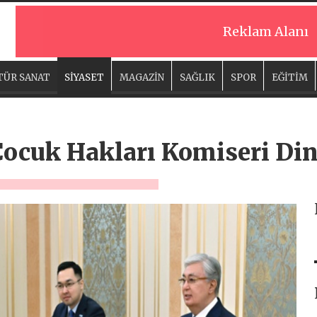
Reklam Alanı
TÜR SANAT
SİYASET
MAGAZİN
SAĞLIK
SPOR
EĞİTİM
Çocuk Hakları Komiseri Din