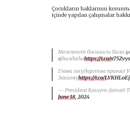
Çocukların haklarının korunma
içinde yapılan çalışmalar hakkı
Мемлекет басшысы Бала құқ
қабылдады
https://t.co/n75Zvy
Глава государства принял 
Закиеву
https://t.co/LVKHLoEj
— President Kassym-Jomart To
June 18, 2024