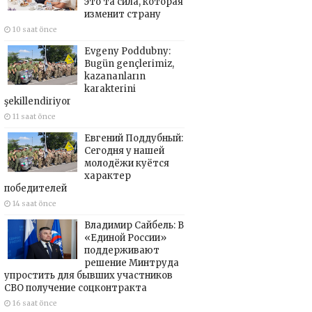
это та сила, которая
изменит страну
10 saat önce
Evgeny Poddubny:
Bugün gençlerimiz,
kazananların
karakterini
şekillendiriyor
11 saat önce
Евгений Поддубный:
Сегодня у нашей
молодёжи куётся
характер
победителей
14 saat önce
Владимир Сайбель: В
«Единой России»
поддерживают
решение Минтруда
упростить для бывших участников
СВО получение соцконтракта
16 saat önce