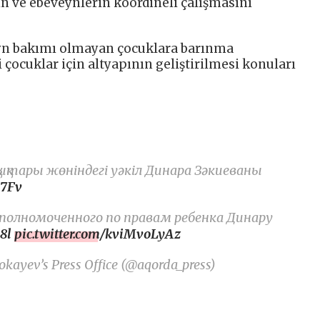
n ve ebeveynlerin koordineli çalışmasını
eyn bakımı olmayan çocuklara barınma
çocuklar için altyapının geliştirilmesi konuları
ықтары жөніндегі уәкіл Динара Зәкиеваны
s7Fv
Уполномоченного по правам ребенка Динару
8l
pic.twitter.com/kviMvoLyAz
kayev’s Press Office (@aqorda_press)