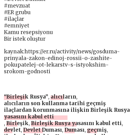
#mevzuat
#ER grubu
#ilaçlar
#emniyet
Kamu resepsiyonu
Bir istek oluştur
kaynak:https://er.ru/activity/news/gosduma-
prinyala-zakon-edinoj-rossii-o-zashite-
pokupatelej-ot-lekarstv-s-istyokshim-
srokom-godnosti
“Birleşik Rusya”
,
alıcıların
,
alıcıların son kullanma tarihi geçmiş
ilaçlardan korunmasına ilişkin Birleşik Rusya
yasasını kabul etti
,
Birleşik
,
Birleşik Rusya yasasını kabul etti
,
devlet
,
Devlet Duması
,
Duması
,
geçmiş
,