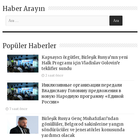
Haber Arayın
Popüler Haberler
Kapsayıcı örgütler, Birleşik Rusya’nın yeni
Halk Programı için Vladislav Golovin’e
teklifler sundu
2 saat önce
Инклюзивные организации передали
Владиславу Головину предложения в
новую Народную программу «Единой
России»
7 saat önce
Birleşik Rusya Genç Muhafızları’ndan
gönüllüler, Belgorod sakinlerine yangın
söndürücüler ve jeneratörler konusunda
yardımcı olacak