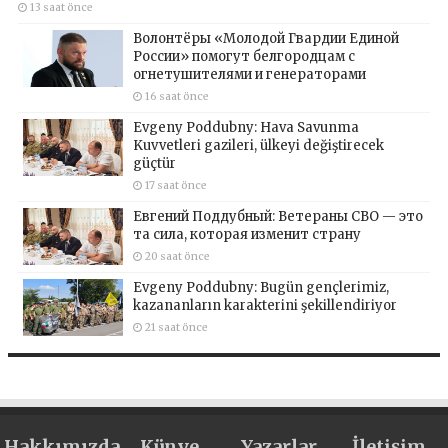
13 saat önce
Волонтёры «Молодой Гвардии Единой
России» помогут белгородцам с
огнетушителями и генераторами
16 saat önce
Evgeny Poddubny: Hava Savunma
Kuvvetleri gazileri, ülkeyi değiştirecek
güçtür
17 saat önce
Евгений Поддубный: Ветераны СВО — это
та сила, которая изменит страну
20 saat önce
Evgeny Poddubny: Bugün gençlerimiz,
kazananların karakterini şekillendiriyor
21 saat önce
Hakkımızda
Künye
Yazarlar
İletişim