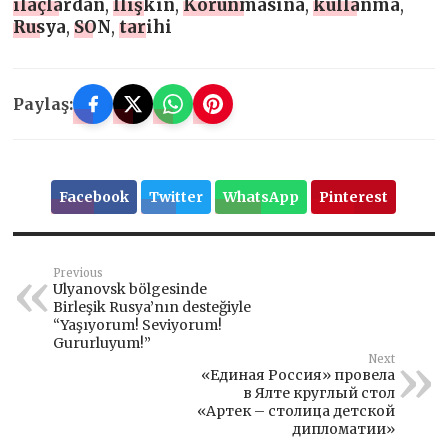
ilaçlardan
,
İlişkin
,
Korunmasına
,
kullanma
,
Rusya
,
SON
,
tarihi
Paylaş:
Facebook
Twitter
WhatsApp
Pinterest
Previous
Ulyanovsk bölgesinde
Birleşik Rusya’nın desteğiyle
“Yaşıyorum! Seviyorum!
Gururluyum!”
Next
«Единая Россия» провела
в Ялте круглый стол
«Артек – столица детской
дипломатии»