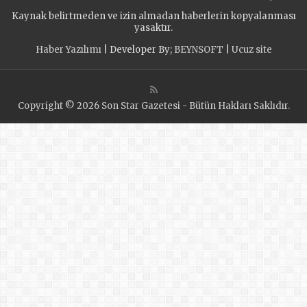
стартовала
Kaynak belirtmeden ve izin almadan haberlerin kopyalanması
экологическая
yasaktır.
акция «Спасти и
Haber Yazılımı
| Developer By;
BEYNSOFT
|
Ucuz site
сохранить»
Copyright © 2026 Son Star Gazetesi - Bütün Hakları Saklıdır.