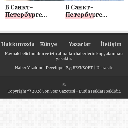
В Санкт-
В Санкт-
Петербурге
Петербурге
сторонники
сторонники
«Единой России»
«Единой России»
провели
передали более 50
Hakkımızda
семейный
Künye
килограммов
Yazarlar
İletişim
фестиваль
помощи приюту
Kaynak belirtmeden ve izin almadan haberlerin kopyalanması
народных игр
для бездомных
yasaktır.
животных
Haber Yazılımı
| Developer By;
BEYNSOFT
|
Ucuz site
Copyright © 2026 Son Star Gazetesi - Bütün Hakları Saklıdır.