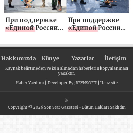
Псковской
Владимирской
области
области
При поддержке
При поддержке
«Единой России»
«Единой России»
и «Газпрома»
и «Газпрома»
Вечный огонь
Вечный огонь
зажгли в городе
зажгли в посёлке
Hakkımızda
Галич
Künye
Романово
Yazarlar
İletişim
Костромской
Калининградской
Kaynak belirtmeden ve izin almadan haberlerin kopyalanması
области
области
yasaktır.
Haber Yazılımı
| Developer By;
BEYNSOFT
|
Ucuz site
Copyright © 2026 Son Star Gazetesi - Bütün Hakları Saklıdır.