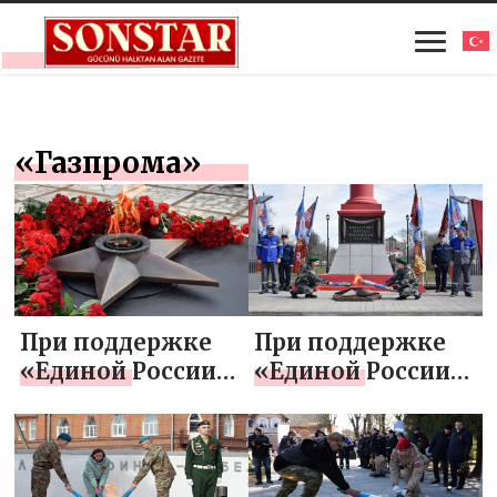
«Газпрома»
При поддержке
При поддержке
«Единой России»
«Единой России»
и «Газпрома»
и «Газпрома»
Вечный огонь
Вечный огонь
зажгли в деревне
зажгли в городе
Ершово
Костерево