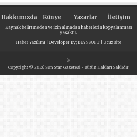
Россия»
мониторит
Hakkımızda
объекты
Künye
Yazarlar
İletişim
Народной
Kaynak belirtmeden ve izin almadan haberlerin kopyalanması
программы
yasaktır.
Haber Yazılımı
| Developer By;
BEYNSOFT
|
Ucuz site
Copyright © 2026 Son Star Gazetesi - Bütün Hakları Saklıdır.