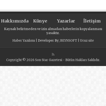
Омске семейный
Омске концерты
квест-турнир
для женщин из
Донбасса
Hakkımızda
Künye
Yazarlar
İletişim
Kaynak belirtmeden ve izin almadan haberlerin kopyalanması
yasaktır.
Haber Yazılımı
| Developer By;
BEYNSOFT
|
Ucuz site
Copyright © 2026 Son Star Gazetesi - Bütün Hakları Saklıdır.