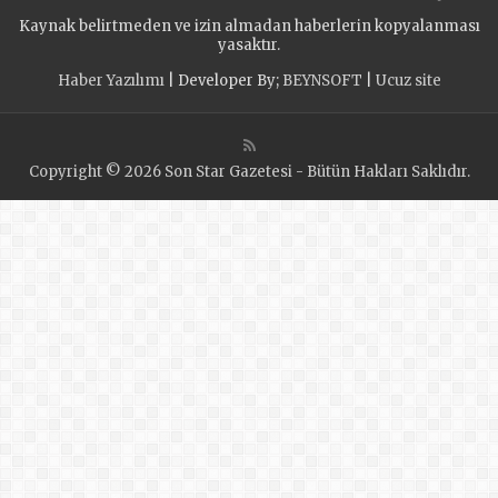
Народной
программе партии
Kaynak belirtmeden ve izin almadan haberlerin kopyalanması
программы
появится
yasaktır.
ультрасовременный
Haber Yazılımı
| Developer By;
BEYNSOFT
|
Ucuz site
лицей
Copyright © 2026 Son Star Gazetesi - Bütün Hakları Saklıdır.