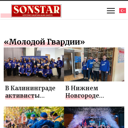
«Молодой Гвардии»
В Калининграде
В Нижнем
активисты
Новгороде
«Молодой
активисты
Гвардии Единой
«Молодой
России» обсудили
Гвардии Единой
с молодежью
России» устроили