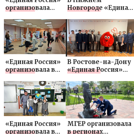
организовала
Новгороде «Единая
памятные акции
Россия»
к 83-й
организовала для
годовщине
детей из
освобождения
реабилитационного
Курска от
центра экскурсию в
немецких
дельфинарий
«Единая Россия»
В Ростове-на-Дону
захватчиков
организовала в
«Единая Россия»
Москве «Зарядку
организовала
со звездой»
массовую
донорскую акцию
«Единая Россия»
МГЕР организовала
организовала в
в регионах