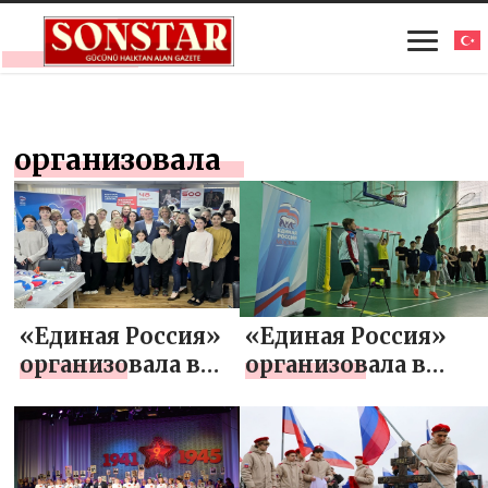
организовала
«Единая Россия»
«Единая Россия»
организовала в
организовала в
Москве мастер-
Москве мастер-
классы для детей
классы с
участников СВО
известными
спортсменами