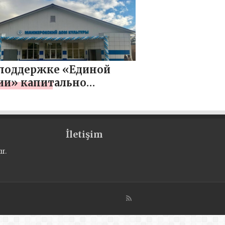
монтировали сельский
культуры
поддержке «Единой
ии» капитально
монтировали ДК в селе
ерок в Республике
й
İletişim
r.