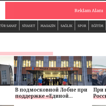
Reklam Alanı
TÜR SANAT
SİYASET
MAGAZİN
SAĞLIK
SPOR
EĞİTİM
В подмосковной Лобне при
При 
поддержке «Единой
Росс
России» капитально
Респ