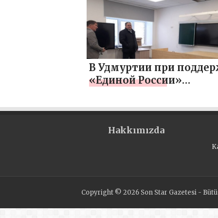
отремонтировали две
школы
В Удмуртии при подде
«Единой России»
отремонтировали
Байтеряковскую школ
Hakkımızda
K
Copyright © 2026 Son Star Gazetesi - Bütün