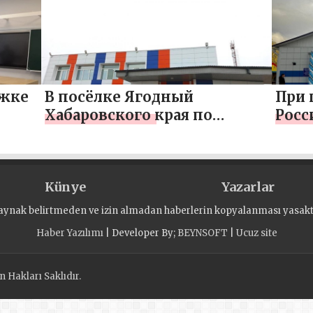
отремонтировали школу
отре
Дом 
ржке
В посёлке Ягодный
При 
Хабаровского края по
Росс
народной программе
отре
у
«Единой России»
Манж
отремонтировали Дом
Алта
Künye
культуры
Yazarlar
aynak belirtmeden ve izin almadan haberlerin kopyalanması yasaktı
Haber Yazılımı
| Developer By;
BEYNSOFT
|
Ucuz site
 Hakları Saklıdır.