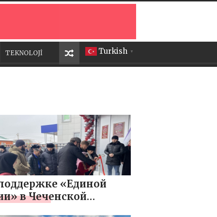
Turkish
TEKNOLOJİ
▼
поддержке «Единой
ии» в Чеченской
ублике капитально