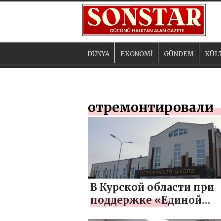
DÜNYA
EKONOMİ
GÜNDEM
KÜL
отремонтировали
В Курской области при
поддержке «Единой
России» капитально