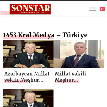
1453 Kral Medya – Türkiye
Azərbaycan Millət
Millət vəkili
vəkili Məşhur
Məşhur
Məmmədov,
Məmmədov, “YAP
“Strateji
– Siyasi sabitlik,
əhəmiyyətli
davamlı inkişaf,
Kəlbəcər iqtisadi
ÖZEL