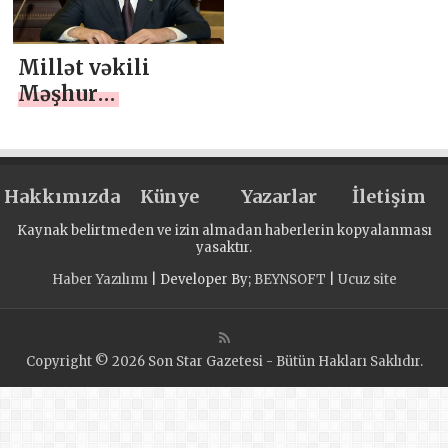
mərkəzə
çevriləcək” ÖZEL
Millət vəkili
Məşhur
Məmmədov,
“Münasibətlərimiz
yüksək
Hakkımızda
səviyyədədir”,
Künye
Yazarlar
İletişim
ÖZEL
Kaynak belirtmeden ve izin almadan haberlerin kopyalanması
yasaktır.
Haber Yazılımı
| Developer By;
BEYNSOFT
|
Ucuz site
Copyright © 2026 Son Star Gazetesi - Bütün Hakları Saklıdır.