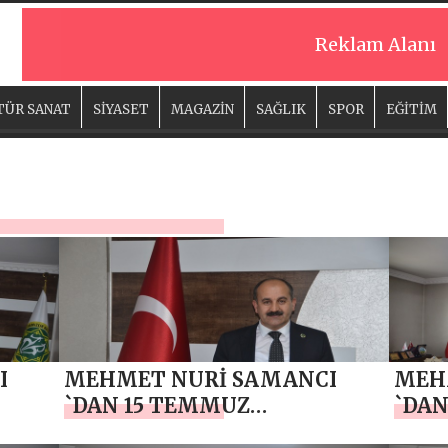
Reklam Alanı
TÜR SANAT
SİYASET
MAGAZİN
SAĞLIK
SPOR
EĞİTİM
I
MEHMET NURİ SAMANCI
MEH
`DAN 15 TEMMUZ
`DAN
DEMOKRASİ VE MİLLİ BİRLİK