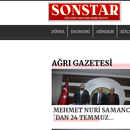
DÜNYA
EKONOMİ
GÜNDEM
KÜL
AĞRI GAZETESİ
MEHMET NURİ SAMANC
`DAN 24 TEMMUZ
GAZETECİLER VE BASIN