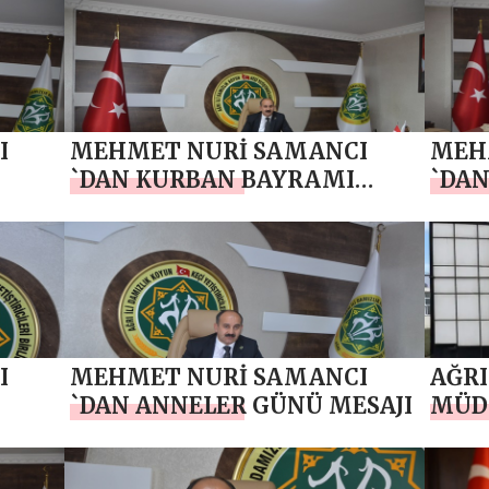
GÜNÜ MESAJI
I
MEHMET NURİ SAMANCI
MEH
`DAN KURBAN BAYRAMI
`DAN
ULUŞ
MESAJI
ANMA
BAYR
I
MEHMET NURİ SAMANCI
AĞRI
`DAN ANNELER GÜNÜ MESAJI
MÜD
BAŞK
HAYI