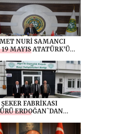
MET NURİ SAMANCI
 19 MAYIS ATATÜRK’Ü
, GENÇLİK VE SPOR
AMI MESAJI
 ŞEKER FABRİKASI
ÜRÜ ERDOĞAN`DAN
AN SAMANCI `YA
RLI OLSUN ZİYARETİ