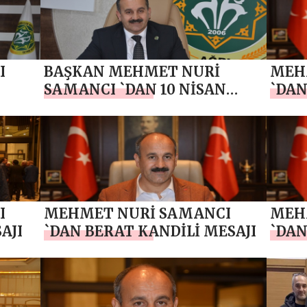
I
BAŞKAN MEHMET NURİ
MEH
SAMANCI `DAN 10 NİSAN
`DAN
POLİS HAFTASI MESAJI
I
MEHMET NURİ SAMANCI
MEH
AJI
`DAN BERAT KANDİLİ MESAJI
`DAN