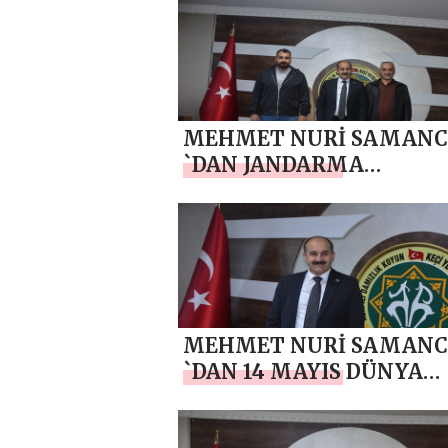
BAYRAMI MESAJI
MEHMET NURİ SAMANC
`DAN JANDARMA
TEŞKİLATI’NIN 187. KUR
YIL DÖNÜMÜ MESAJI
MEHMET NURİ SAMANC
`DAN 14 MAYIS DÜNYA
ÇİFTÇİLER GÜNÜ MESAJI