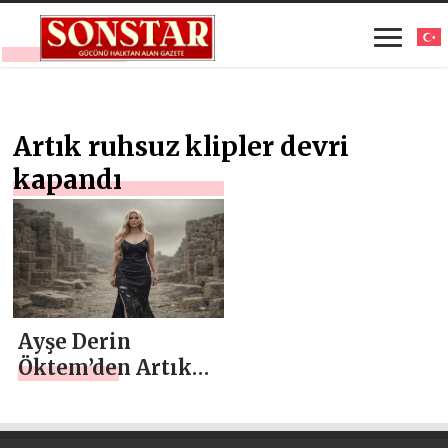
Artık ruhsuz klipler devri
kapandı
Ayşe Derin
Öktem’den Artık
ruhsuz klipler
devri kapandı