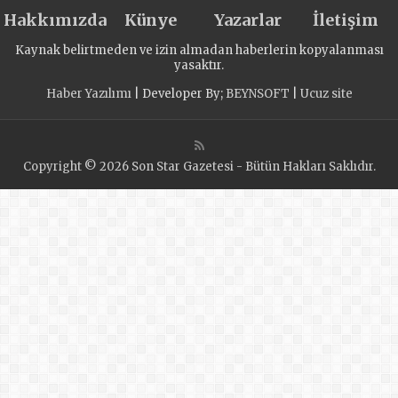
Hakkımızda
Künye
Yazarlar
İletişim
Kaynak belirtmeden ve izin almadan haberlerin kopyalanması
yasaktır.
Haber Yazılımı
| Developer By;
BEYNSOFT
|
Ucuz site
Copyright © 2026 Son Star Gazetesi - Bütün Hakları Saklıdır.