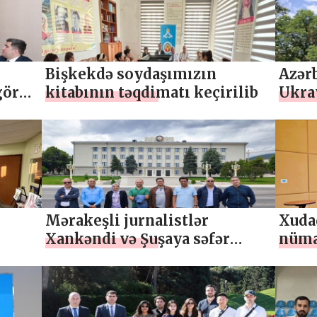
Bişkekdə soydaşımızın
Azər
görüş
kitabının təqdimatı keçirilib
Ukra
dəyər
Mərakeşli jurnalistlər
Xudad
Xankəndi və Şuşaya səfər
nüma
af
ediblər
sekt