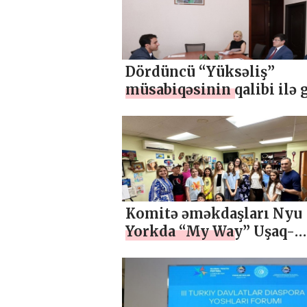
Dördüncü “Yüksəliş”
müsabiqəsinin qalibi ilə 
keçirilib
Komitə əməkdaşları Nyu
Yorkda “My Way” Uşaq-
Gənclər Yaradıcılıq İnkiş
Mərkəzində olublar