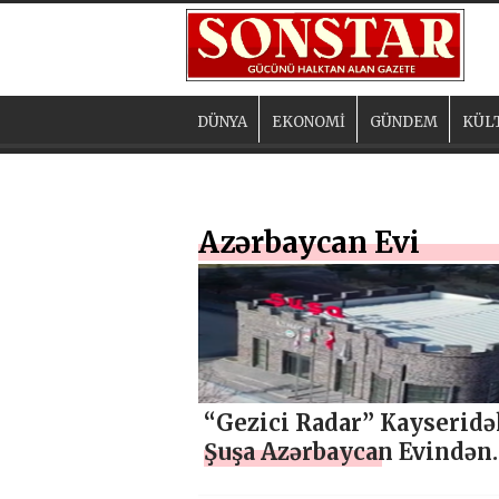
DÜNYA
EKONOMİ
GÜNDEM
KÜL
Azərbaycan Evi
“Gezici Radar” Kayseridə
Şuşa Azərbaycan Evindən
reportaj yayımlayıb