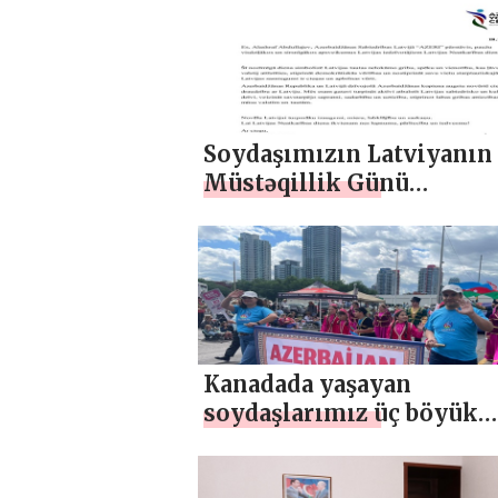
Soydaşımızın Latviyanın
Müstəqillik Günü
münasibətilə təbriki
Kanadada yaşayan
soydaşlarımız üç böyük
paradda ölkəmizi təmsil 