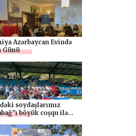
niya Azərbaycan Evində
 Günü
çdəki soydaşlarımız
bağ”ı böyük coşqu ilə
layıb