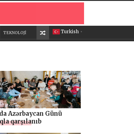
Turkish
TEKNOLOJİ
▼
ada Azərbaycan Günü
la qarşılanıb