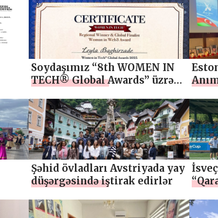
Soydaşımız “8th WOMEN IN
Esto
TECH® Global Awards” üzrə
Anım
Regional Qalib elan olunub
Şəhid övladları Avstriyada yay
İsve
düşərgəsində iştirak edirlər
“Qara
edib
qarşı