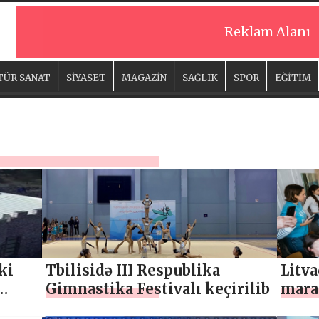
Reklam Alanı
TÜR SANAT
SİYASET
MAGAZİN
SAĞLIK
SPOR
EĞİTİM
ki
Tbilisidə III Respublika
Litv
Gimnastika Festivalı keçirilib
maraq