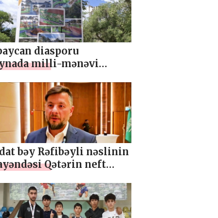
baycan diasporu
ynada milli-mənəvi
lərimizi yaşadır
at bəy Rəfibəyli nəslinin
yəndəsi Qətərin neft
orunda